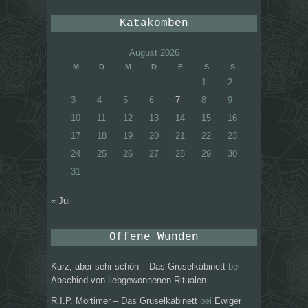
Katakomben
August 2026
M
D
M
D
F
S
S
1
2
3
4
5
6
7
8
9
10
11
12
13
14
15
16
17
18
19
20
21
22
23
24
25
26
27
28
29
30
31
« Jul
Offene Wunden
Kurz, aber sehr schön – Das Gruselkabinett
bei
Abschied von liebgewonnenen Ritualen
R.I.P. Mortimer – Das Gruselkabinett
bei
Ewiger