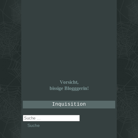
Vorsicht,
bissige Blogggerin!
Inquisition
Suche
nach: