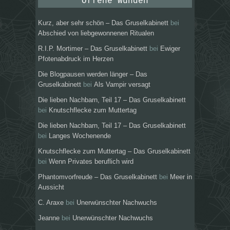
Offene Wunden
Kurz, aber sehr schön – Das Gruselkabinett
bei
Abschied von liebgewonnenen Ritualen
R.I.P. Mortimer – Das Gruselkabinett
bei
Ewiger
Pfotenabdruck im Herzen
Die Blogpausen werden länger – Das
Gruselkabinett
bei
Als Vampir versagt
Die lieben Nachbarn, Teil 17 – Das Gruselkabinett
bei
Knutschflecke zum Muttertag
Die lieben Nachbarn, Teil 17 – Das Gruselkabinett
bei
Langes Wochenende
Knutschflecke zum Muttertag – Das Gruselkabinett
bei
Wenn Privates beruflich wird
Phantomvorfreude – Das Gruselkabinett
bei
Meer in
Aussicht
C. Araxe
bei
Unerwünschter Nachwuchs
Jeanne
bei
Unerwünschter Nachwuchs