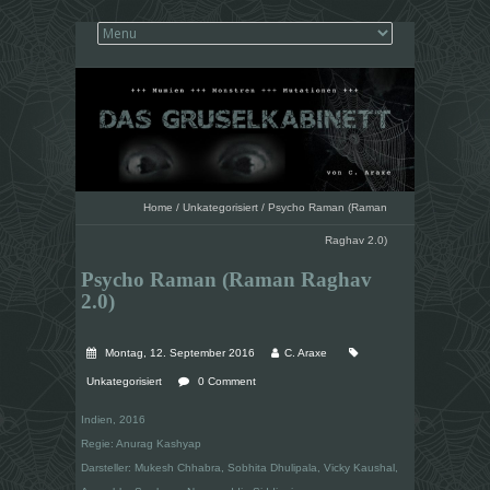
Home
/
Unkategorisiert
/
Psycho Raman (Raman
Raghav 2.0)
Psycho Raman (Raman Raghav
2.0)
Montag, 12. September 2016
C. Araxe
Unkategorisiert
0 Comment
Indien, 2016
Regie: Anurag Kashyap
Darsteller: Mukesh Chhabra, Sobhita Dhulipala, Vicky Kaushal,