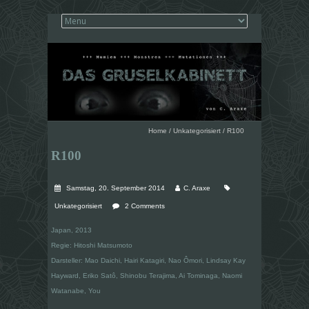
Home
/
Unkategorisiert
/
R100
R100
Samstag, 20. September 2014
C. Araxe
Unkategorisiert
2 Comments
Japan, 2013
Regie: Hitoshi Matsumoto
Darsteller: Mao Daichi, Hairi Katagiri, Nao Ômori, Lindsay Kay
Hayward, Eriko Satô, Shinobu Terajima, Ai Tominaga, Naomi
Watanabe, You