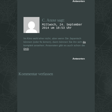
Antworten
C. Araxe
sagt:
Mittwoch, 24. September
2014 um 18:53 Uhr
Im Kino wohl eher nicht, aber wenn Sie Japanisch
können (oder fix lernen), dann können Sie ihn sich
da
komplett ansehen. Ansonsten gibt es auch schon die
DVD
.
Antworten
Kommentar verfassen