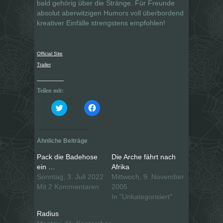
bald gehörig über die Stränge. Für Freunde
absolut aberwitzigen Humors voll überbordend
kreativer Einfälle strengstens empfohlen!
Official Site
Trailer
Teilen mit:
K
K
l
l
i
i
c
c
k
k
,
,
Ähnliche Beiträge
u
u
m
m
ü
a
Pack die Badehose
Die Arche fährt nach
b
u
e
f
ein …
Afrika
r
F
Sonntag, 3. Juli 2022
Mittwoch, 9. November
T
a
w
c
Mit 2 Kommentaren
2005
i
e
t
b
In "Unkategorisiert"
t
o
e
o
Radius
r
k
z
z