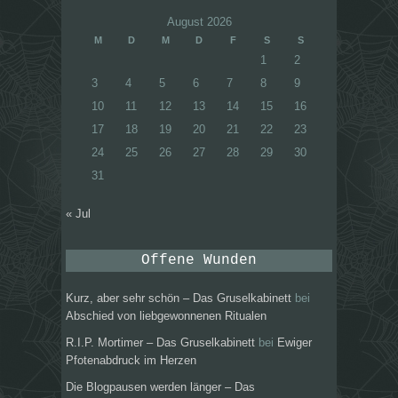
August 2026
M
D
M
D
F
S
S
1
2
3
4
5
6
7
8
9
10
11
12
13
14
15
16
17
18
19
20
21
22
23
24
25
26
27
28
29
30
31
« Jul
Offene Wunden
Kurz, aber sehr schön – Das Gruselkabinett
bei
Abschied von liebgewonnenen Ritualen
R.I.P. Mortimer – Das Gruselkabinett
bei
Ewiger
Pfotenabdruck im Herzen
Die Blogpausen werden länger – Das