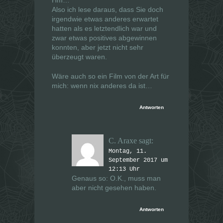
f
f
f
f
Also ich lese daraus, dass Sie doch
n
n
e
e
irgendwie etwas anderes erwartet
t
t
hatten als es letztendlich war und
)
)
zwar etwas positives abgewinnen
konnten, aber jetzt nicht sehr
überzeugt waren.
Wäre auch so ein Film von der Art für
mich: wenn nix anderes da ist…
Antworten
C. Araxe
sagt:
Montag, 11.
September 2017 um
12:13 Uhr
Genaus so: O.K., muss man
aber nicht gesehen haben.
Antworten