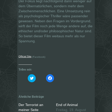
Der Fokus liegt nachfolgend dann weniger auf
dem Übernatürlichen, sondern mehr dem
Zwischenmenschlichen. Eine Umsetzung rein
als psychologischer Thriller wäre passender
gewesen. Neben den Fragen im Vordergrund,
wirft der Film noch jede Menge andere auf, die
ethischer und/oder philosophischer Natur sind.
So bietet dieser Film weitaus mehr als nur
Spannung.
Official Site
(Facebook)
Teilen mit:
K
K
l
l
i
i
c
c
k
k
,
,
u
u
Ähnliche Beiträge
m
m
ü
a
b
u
Der Terrorist an
End of Animal
e
f
meiner Seite
Freitag, 19. August
r
F