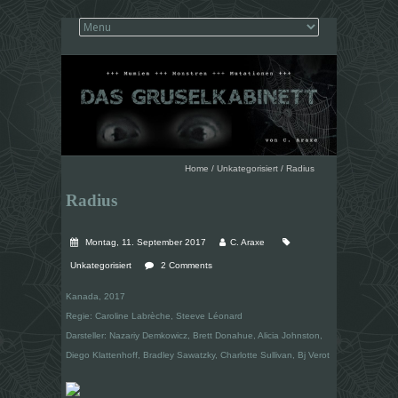
Home
/
Unkategorisiert
/
Radius
Radius
Montag, 11. September 2017
C. Araxe
Unkategorisiert
2 Comments
Kanada, 2017
Regie: Caroline Labrèche, Steeve Léonard
Darsteller: Nazariy Demkowicz, Brett Donahue, Alicia Johnston,
Diego Klattenhoff, Bradley Sawatzky, Charlotte Sullivan, Bj Verot