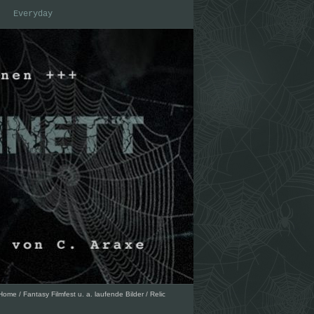
Everyday
Home
/
Fantasy Filmfest u. a. laufende Bilder
/
Relic