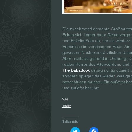
Die zunehmend demente Großmutter Ed
Ecken sich immer mehr Reste vergang
und Enkelin Sam an, um sie wiederzu
Erlebnisse im verlassenen Haus. Am n
gewesen. Nach einer ärztlichen Unters
Aber nichts ist gut und in Ordnung. 
realen Horror des Älterwerdens und f
The Babadook
genau richtig dosiert 
sondern spiegelt das wieder, was ganz
beschäftigen musste. Ein äußerst bee
und zutiefst berührt.
Wiki
Trailer
Teilen mit:
K
K