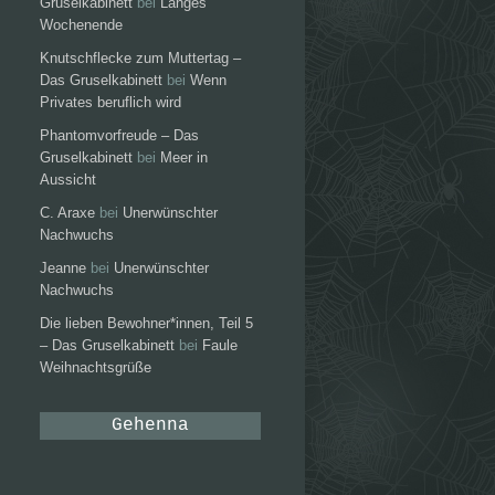
Gruselkabinett
bei
Langes
Wochenende
Knutschflecke zum Muttertag –
Das Gruselkabinett
bei
Wenn
Privates beruflich wird
Phantomvorfreude – Das
Gruselkabinett
bei
Meer in
Aussicht
C. Araxe
bei
Unerwünschter
Nachwuchs
Jeanne
bei
Unerwünschter
Nachwuchs
Die lieben Bewohner*innen, Teil 5
– Das Gruselkabinett
bei
Faule
Weihnachtsgrüße
Gehenna