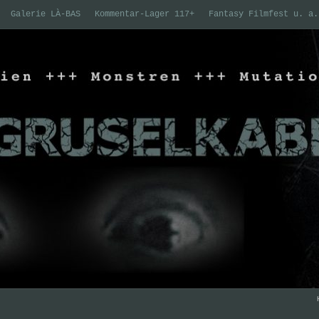
Galerie LÀ-BAS
Kommentar-Lager 117+
Fantasy Filmfest u. a.