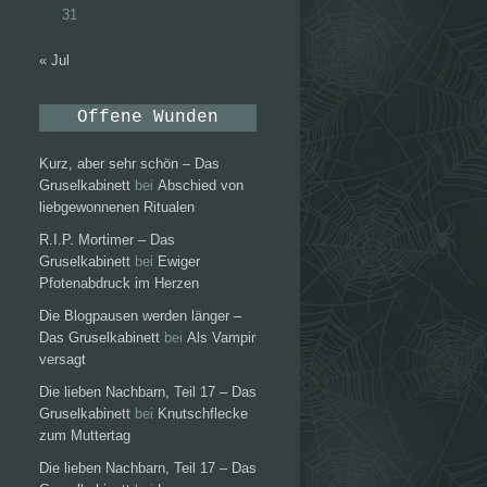
31
« Jul
Offene Wunden
Kurz, aber sehr schön – Das
Gruselkabinett
bei
Abschied von
liebgewonnenen Ritualen
R.I.P. Mortimer – Das
Gruselkabinett
bei
Ewiger
Pfotenabdruck im Herzen
Die Blogpausen werden länger –
Das Gruselkabinett
bei
Als Vampir
versagt
Die lieben Nachbarn, Teil 17 – Das
Gruselkabinett
bei
Knutschflecke
zum Muttertag
Die lieben Nachbarn, Teil 17 – Das