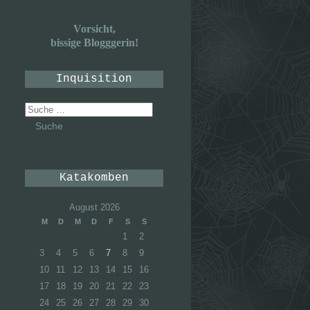
Vorsicht,
bissige Blogggerin!
Inquisition
Suche
nach:
Katakomben
August 2026
M
D
M
D
F
S
S
1
2
3
4
5
6
7
8
9
10
11
12
13
14
15
16
17
18
19
20
21
22
23
24
25
26
27
28
29
30