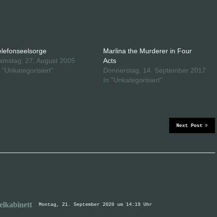
elefonseelsorge
Marlina the Murderer in Four
amstag, 27. August 2005
Acts
n "Unkategorisiert"
Donnerstag, 14. September 2017
In "Unkategorisiert"
Next Post
elkabinett
Montag, 21. September 2020 um 14:19 Uhr