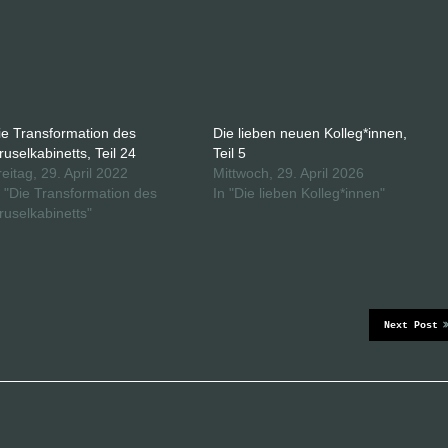
ie Transformation des
Die lieben neuen Kolleg*innen,
ruselkabinetts, Teil 24
Teil 5
reitag, 29. April 2022
Mittwoch, 29. April 2026
n "Die Transformation des
In "Die lieben Kolleg*innen"
ruselkabinetts"
Next Post