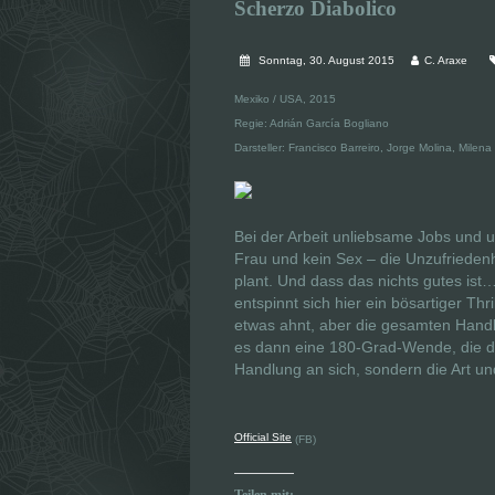
Scherzo Diabolico
Sonntag, 30. August 2015
C. Araxe
Mexiko / USA, 2015
Regie: Adrián García Bogliano
Darsteller: Francisco Barreiro, Jorge Molina, Milena
Bei der Arbeit unliebsame Jobs und
Frau und kein Sex – die Unzufriedenhe
plant. Und dass das nichts gutes ist… 
entspinnt sich hier ein bösartiger Th
etwas ahnt, aber die gesamten Handlu
es dann eine 180-Grad-Wende, die dem
Handlung an sich, sondern die Art u
Official Site
(FB)