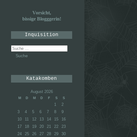
Vorsicht,
bissige Blogggerin!
Inquisition
Suche
nach:
Katakomben
August 2026
M
D
M
D
F
S
S
1
2
3
4
5
6
7
8
9
10
11
12
13
14
15
16
17
18
19
20
21
22
23
24
25
26
27
28
29
30