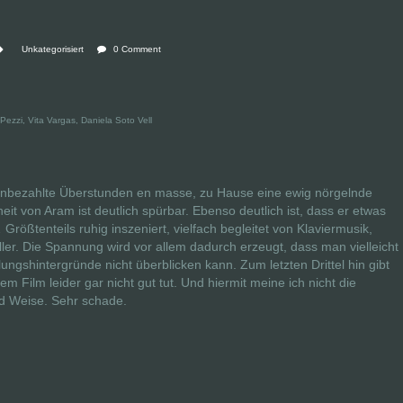
Unkategorisiert
0 Comment
 Pezzi, Vita Vargas, Daniela Soto Vell
 unbezahlte Überstunden en masse, zu Hause eine ewig nörgelnde
it von Aram ist deutlich spürbar. Ebenso deutlich ist, dass er etwas
Größtenteils ruhig inszeniert, vielfach begleitet von Klaviermusik,
riller. Die Spannung wird vor allem dadurch erzeugt, dass man vielleicht
ngshintergründe nicht überblicken kann. Zum letzten Drittel hin gibt
 Film leider gar nicht gut tut. Und hiermit meine ich nicht die
nd Weise. Sehr schade.