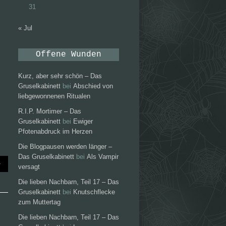
31
« Jul
Offene Wunden
Kurz, aber sehr schön – Das
Gruselkabinett
bei
Abschied von
liebgewonnenen Ritualen
R.I.P. Mortimer – Das
Gruselkabinett
bei
Ewiger
Pfotenabdruck im Herzen
Die Blogpausen werden länger –
Das Gruselkabinett
bei
Als Vampir
versagt
Die lieben Nachbarn, Teil 17 – Das
Gruselkabinett
bei
Knutschflecke
zum Muttertag
Die lieben Nachbarn, Teil 17 – Das