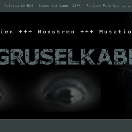
Galerie LÀ-BAS
Kommentar-Lager 117+
Fantasy Filmfest u. a.