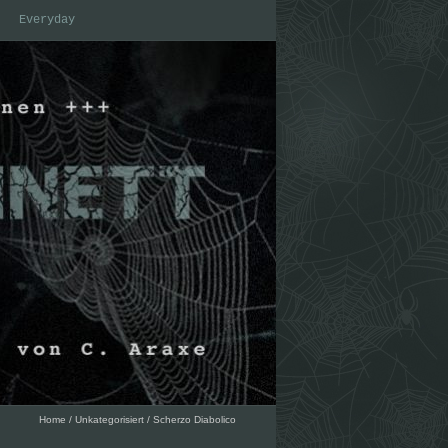
Everyday
Home
/
Unkategorisiert
/
Scherzo Diabolico