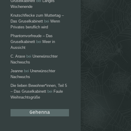
Gruselkabinett
bei
Langes
Wochenende
Knutschflecke zum Muttertag –
Das Gruselkabinett
bei
Wenn
Privates beruflich wird
Phantomvorfreude – Das
Gruselkabinett
bei
Meer in
Aussicht
C. Araxe
bei
Unerwünschter
Nachwuchs
Jeanne
bei
Unerwünschter
Nachwuchs
Die lieben Bewohner*innen, Teil 5
– Das Gruselkabinett
bei
Faule
Weihnachtsgrüße
Gehenna