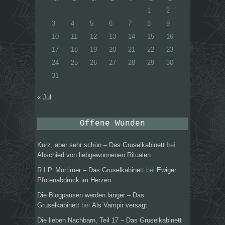
1
2
3
4
5
6
7
8
9
10
11
12
13
14
15
16
17
18
19
20
21
22
23
24
25
26
27
28
29
30
31
« Jul
Offene Wunden
Kurz, aber sehr schön – Das Gruselkabinett
bei
Abschied von liebgewonnenen Ritualen
R.I.P. Mortimer – Das Gruselkabinett
bei
Ewiger
Pfotenabdruck im Herzen
Die Blogpausen werden länger – Das
Gruselkabinett
bei
Als Vampir versagt
Die lieben Nachbarn, Teil 17 – Das Gruselkabinett