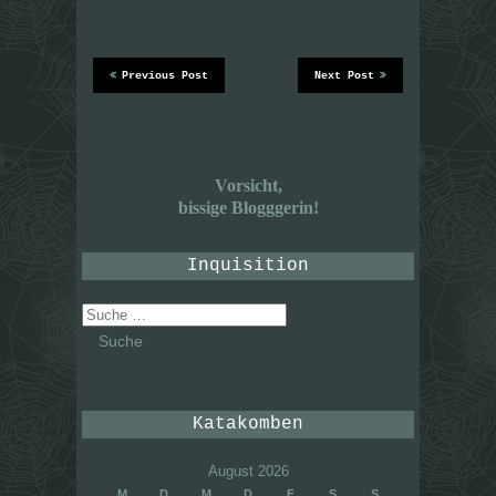
Previous Post
Next Post
Vorsicht,
bissige Blogggerin!
Inquisition
Suche
nach:
Katakomben
August 2026
M
D
M
D
F
S
S