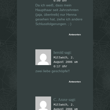
0:09 Uhr
Da ich weiß, dass mein
Haupthaar seit Jahrzehnten
(jaja, übertreib) nur Henna
gesehen hat, ziehe ich andere
Schlussfolgerungen. ;·)
Antworten
herold
sagt:
Mittwoch, 2.
August 2006 um
0:17 Uhr
zwei liebe geschöpfe!!
Antworten
C. Araxe
sagt:
Mittwoch, 2.
August 2006 um