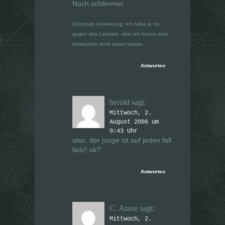
Noch schlimmer …
Unblonde Anmerkung: Ich habe ja nix
gegen das Liebsein, aber ich kenne mich
inzwischen doch etwas besser.
Antworten
herold
sagt:
Mittwoch, 2.
August 2006 um
0:43 Uhr
also, der junge ist auf jeden fall
lieb!! ok?
Antworten
C. Araxe
sagt:
Mittwoch, 2.