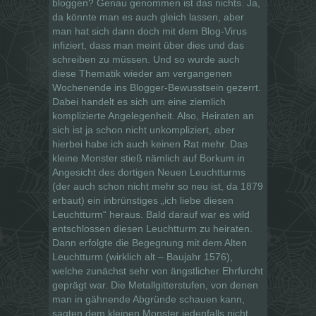
bloggen? Genau genommen ist das nichts. Ja,
da könnte man es auch gleich lassen, aber
man hat sich dann doch mit dem Blog-Virus
infiziert, dass man meint über dies und das
schreiben zu müssen. Und so wurde auch
diese Thematik wieder am vergangenen
Wochenende ins Blogger-Bewusstsein gezerrt.
Dabei handelt es sich um eine ziemlich
komplizierte Angelegenheit. Also, Heiraten an
sich ist ja schon nicht unkompliziert, aber
hierbei habe ich auch keinen Rat mehr. Das
kleine Monster stieß nämlich auf Borkum in
Angesicht des dortigen Neuen Leuchtturms
(der auch schon nicht mehr so neu ist, da 1879
erbaut) ein inbrünstiges „ich liebe diesen
Leuchtturm“ heraus. Bald darauf war es wild
entschlossen diesen Leuchtturm zu heiraten.
Dann erfolgte die Begegnung mit dem Alten
Leuchtturm (wirklich alt – Baujahr 1576),
welche zunächst sehr von ängstlicher Ehrfurcht
geprägt war. Die Metallgitterstufen, von denen
man in gähnende Abgründe schauen kann,
sagten dem kleinen Monster jedenfalls nicht