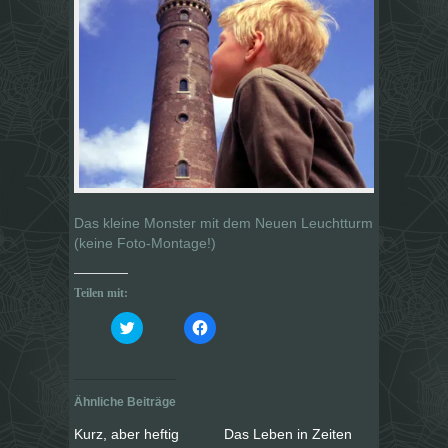
Das kleine Monster mit dem Neuen Leuchtturm
(keine Foto-Montage!)
Teilen mit:
K
K
l
l
i
i
c
c
k
k
,
,
u
u
Ähnliche Beiträge
m
m
ü
a
b
u
Kurz, aber heftig
Das Leben in Zeiten
e
f