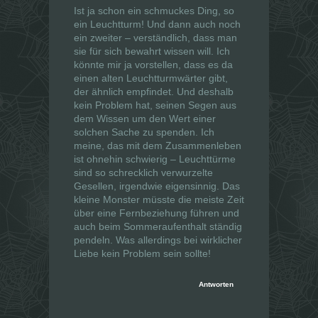
ö
ö
Ist ja schon ein schmuckes Ding, so
f
f
f
f
ein Leuchtturm! Und dann auch noch
n
n
e
e
ein zweiter – verständlich, dass man
t
t
sie für sich bewahrt wissen will. Ich
)
)
könnte mir ja vorstellen, dass es da
einen alten Leuchtturmwärter gibt,
der ähnlich empfindet. Und deshalb
kein Problem hat, seinen Segen aus
dem Wissen um den Wert einer
solchen Sache zu spenden. Ich
meine, das mit dem Zusammenleben
ist ohnehin schwierig – Leuchttürme
sind so schrecklich verwurzelte
Gesellen, irgendwie eigensinnig. Das
kleine Monster müsste die meiste Zeit
über eine Fernbeziehung führen und
auch beim Sommeraufenthalt ständig
pendeln. Was allerdings bei wirklicher
Liebe kein Problem sein sollte!
Antworten