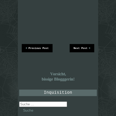
Previous Post
Next Post
Vorsicht,
bissige Blogggerin!
Inquisition
Suche
nach: