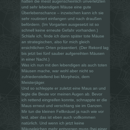
hatten die meist augenscheinlich unverletzten
und sehr lebendigen Mäuse eine gute
Überlebenschance – inzwischen kann ich sie
sehr routiniert einfangen und nach draußen
befördern. (Im Vorgarten ausgesetzt ist so
schnell keine erneute Gefahr vorhanden.)
Schlafe ich, finde ich dann später tote Mäuse
an strategischen, also für mich gleich
ersichtlichen Orten präsentiert. (Der Rekord lag
bis jetzt bei fünf sauber aufgereihten Mäusen
in einer Nacht.)
Was ich nun mit den lebendigen als auch toten
Mäusen mache, war wohl aber nicht so
zufriedenstellend bei Morpheús, dem
Meisterjäger.
Und so schleppte er zuletzt eine Maus an und
legte die Beute vor meinen Augen ab. Bevor
ich rettend eingreifen konnte, schnappte er die
Maus erneut und verschlang sie im Ganzen.
Mir tun die kleinen Fellknäuel ja nach wie vor
leid, aber das ist eben auch vollkommen
natürlich. Und wenn ich jetzt keine
Mäuseleichen mehr entsorgen muss (bei einer