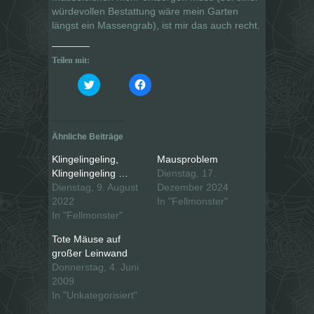
würdevollen Bestattung wäre mein Garten
längst ein Massengrab), ist mir das auch recht.
Teilen mit:
K
K
l
l
i
i
c
c
k
k
,
,
u
u
Ähnliche Beiträge
m
m
ü
a
b
u
Klingelingeling,
Mausproblem
e
f
Klingelingeling …
Dienstag, 17.
r
F
T
a
Dienstag, 9. August
Dezember 2024
w
c
i
e
2022
In "Fellmonster"
t
b
In "Fellmonster"
t
o
e
o
r
k
Tote Mäuse auf
z
z
u
u
großer Leinwand
t
t
Donnerstag, 4. Juni
e
e
i
i
2009
l
l
e
e
In "Unkategorisiert"
n
n
(
(