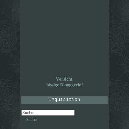
Vorsicht,
bissige Blogggerin!
Inquisition
Suche
nach: