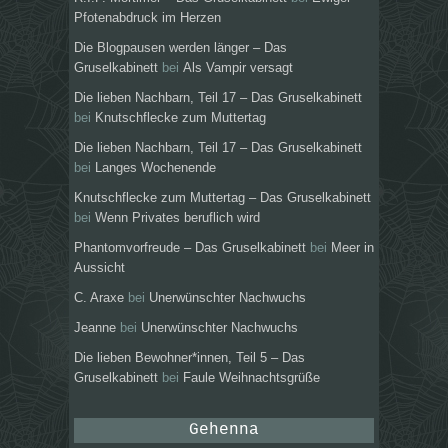
Pfotenabdruck im Herzen
Die Blogpausen werden länger – Das
Gruselkabinett
bei
Als Vampir versagt
Die lieben Nachbarn, Teil 17 – Das Gruselkabinett
bei
Knutschflecke zum Muttertag
Die lieben Nachbarn, Teil 17 – Das Gruselkabinett
bei
Langes Wochenende
Knutschflecke zum Muttertag – Das Gruselkabinett
bei
Wenn Privates beruflich wird
Phantomvorfreude – Das Gruselkabinett
bei
Meer in
Aussicht
C. Araxe
bei
Unerwünschter Nachwuchs
Jeanne
bei
Unerwünschter Nachwuchs
Die lieben Bewohner*innen, Teil 5 – Das
Gruselkabinett
bei
Faule Weihnachtsgrüße
Gehenna