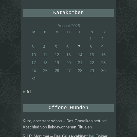
Katakomben
August 2026
M
D
M
D
F
S
S
1
2
3
4
5
6
7
8
9
10
11
12
13
14
15
16
17
18
19
20
21
22
23
24
25
26
27
28
29
30
31
« Jul
Offene Wunden
Kurz, aber sehr schön – Das Gruselkabinett
bei
Abschied von liebgewonnenen Ritualen
R.I.P. Mortimer – Das Gruselkabinett
bei
Ewiger