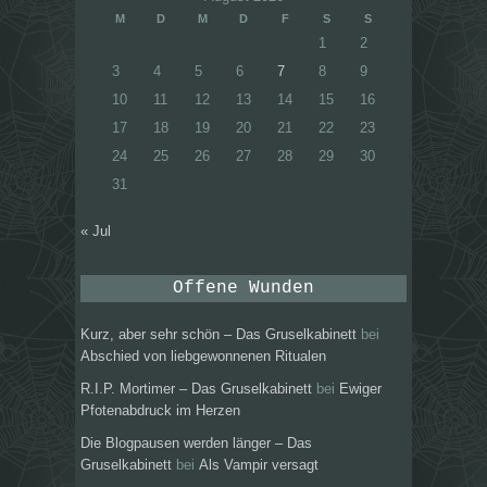
M
D
M
D
F
S
S
1
2
3
4
5
6
7
8
9
10
11
12
13
14
15
16
17
18
19
20
21
22
23
24
25
26
27
28
29
30
31
« Jul
Offene Wunden
Kurz, aber sehr schön – Das Gruselkabinett
bei
Abschied von liebgewonnenen Ritualen
R.I.P. Mortimer – Das Gruselkabinett
bei
Ewiger
Pfotenabdruck im Herzen
Die Blogpausen werden länger – Das
Gruselkabinett
bei
Als Vampir versagt