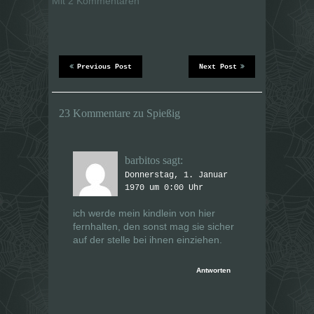
Mit 2 Kommentaren
(
(
W
W
i
i
r
r
d
d
i
i
n
n
n
n
e
e
Previous Post
Next Post
u
u
e
e
m
m
F
F
e
e
23 Kommentare zu Spießig
n
n
s
s
t
t
e
e
r
r
barbitos
sagt:
g
g
e
e
Donnerstag, 1. Januar
ö
ö
f
f
1970 um 0:00 Uhr
f
f
n
n
e
e
ich werde mein kindlein von hier
t
t
fernhalten, den sonst mag sie sicher
)
)
auf der stelle bei ihnen einziehen.
Antworten