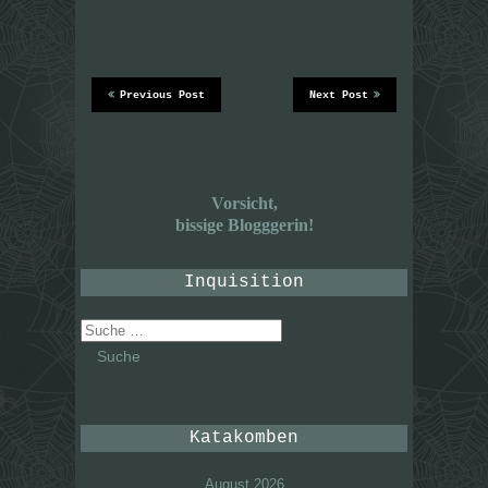
Previous Post
Next Post
Vorsicht,
bissige Blogggerin!
Inquisition
Suche
nach:
Katakomben
August 2026