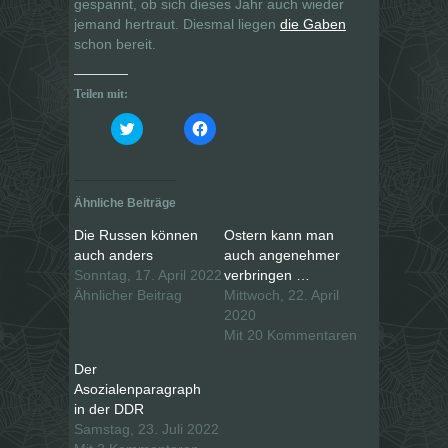
gespannt, ob sich dieses Jahr auch wieder
jemand hertraut. Diesmal liegen
die Gaben
schon bereit.
Teilen mit:
K
K
l
l
i
i
c
c
k
k
,
,
u
u
Ähnliche Beiträge
m
m
ü
a
b
u
Die Russen können
Ostern kann man
e
f
auch anders
auch angenehmer
r
F
T
a
Sonntag, 17. April 2022
verbringen …
w
c
i
e
Ähnlicher Beitrag
Mittwoch, 22. April
t
b
2020
t
o
e
o
Mit 20 Kommentaren
r
k
z
z
u
u
Der
t
t
Asozialenparagraph
e
e
i
i
in der DDR
l
l
e
e
Samstag, 23. Juli 2022
n
n