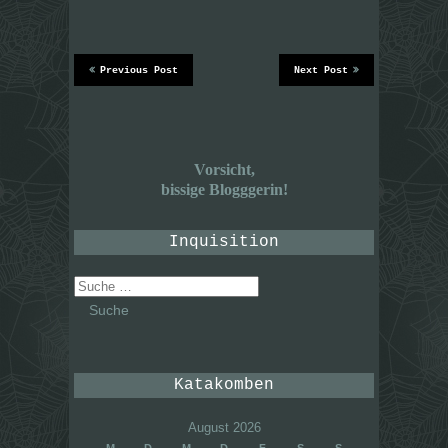
Previous Post
Next Post
Vorsicht,
bissige Blogggerin!
Inquisition
Suche
nach:
Katakomben
August 2026
M
D
M
D
F
S
S