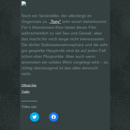
Noch ein Serienkiller, der allerdings im
Gegensatz zu
„Tony”
sehr smart daherkommt.
Für’s Mainstream-Kino bietet dieser Film
wahrscheinlich zu viel Sex und Gewalt, aber
das macht ihn noch lange nicht interessanter.
Die dichte Südstaatenatmosphäre und die sehr
gut gespielte Hauptrolle sind da auf jeden Fall
schon eher Pluspunkte. Aber auch wenn
ansonsten ein solides Werk vorgelegt wird – so
richtig überzeugend ist das alles dennoch
nicht.
Official Site
Trailer
Teilen mit:
K
K
l
l
i
i
c
c
k
k