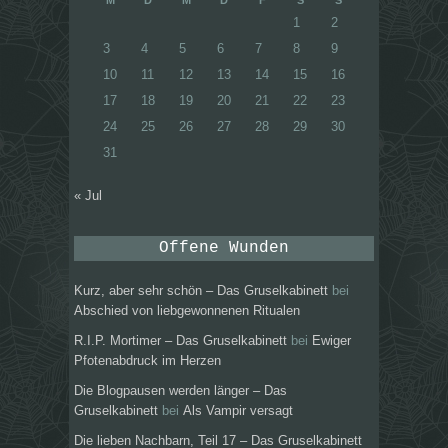
1
2
3
4
5
6
7
8
9
10
11
12
13
14
15
16
17
18
19
20
21
22
23
24
25
26
27
28
29
30
31
« Jul
Offene Wunden
Kurz, aber sehr schön – Das Gruselkabinett
bei
Abschied von liebgewonnenen Ritualen
R.I.P. Mortimer – Das Gruselkabinett
bei
Ewiger
Pfotenabdruck im Herzen
Die Blogpausen werden länger – Das
Gruselkabinett
bei
Als Vampir versagt
Die lieben Nachbarn, Teil 17 – Das Gruselkabinett