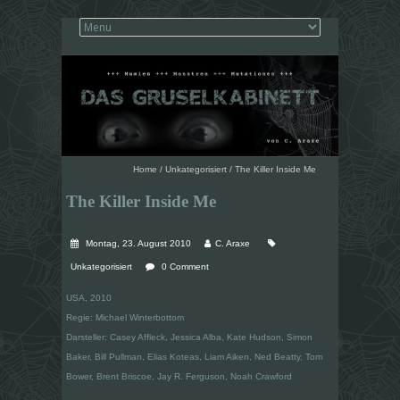
Home
/
Unkategorisiert
/
The Killer Inside Me
The Killer Inside Me
Montag, 23. August 2010
C. Araxe
Unkategorisiert
0 Comment
USA, 2010
Regie: Michael Winterbottom
Darsteller: Casey Affleck, Jessica Alba, Kate Hudson, Simon
Baker, Bill Pullman, Elias Koteas, Liam Aiken, Ned Beatty, Tom
Bower, Brent Briscoe, Jay R. Ferguson, Noah Crawford