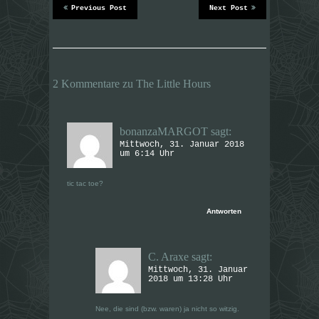
i
i
Previous Post
Next Post
r
r
d
d
i
i
n
n
n
n
e
e
u
u
e
e
2 Kommentare zu The Little Hours
m
m
F
F
e
e
n
n
s
s
t
t
bonanzaMARGOT
sagt:
e
e
r
r
Mittwoch, 31. Januar 2018
g
g
um 6:14 Uhr
e
e
ö
ö
f
f
tic tac toe?
f
f
n
n
e
e
t
t
Antworten
)
)
C. Araxe
sagt:
Mittwoch, 31. Januar
2018 um 13:28 Uhr
Nee, die sind (bzw. waren) ja nicht so witzig.