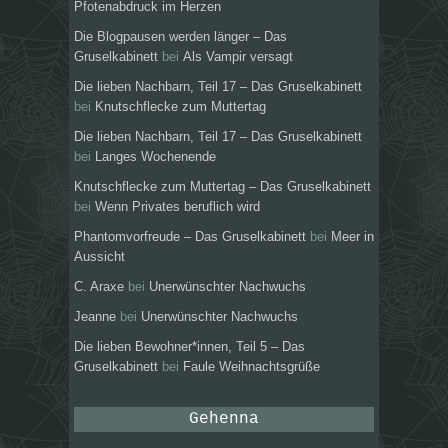
Pfotenabdruck im Herzen
Die Blogpausen werden länger – Das
Gruselkabinett
bei
Als Vampir versagt
Die lieben Nachbarn, Teil 17 – Das Gruselkabinett
bei
Knutschflecke zum Muttertag
Die lieben Nachbarn, Teil 17 – Das Gruselkabinett
bei
Langes Wochenende
Knutschflecke zum Muttertag – Das Gruselkabinett
bei
Wenn Privates beruflich wird
Phantomvorfreude – Das Gruselkabinett
bei
Meer in
Aussicht
C. Araxe
bei
Unerwünschter Nachwuchs
Jeanne
bei
Unerwünschter Nachwuchs
Die lieben Bewohner*innen, Teil 5 – Das
Gruselkabinett
bei
Faule Weihnachtsgrüße
Gehenna