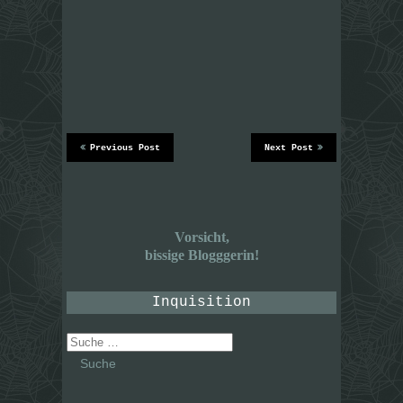
Previous Post
Next Post
Vorsicht,
bissige Blogggerin!
Inquisition
Suche
nach: