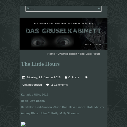
Home
/
Unkategorisiert
/
The Little Hours
The Little Hours
Montag, 29. Januar 2018
C. Araxe
Unkategorisiert
2 Comments
Kanada / USA, 2017
Regie: Jeff Baena
Darsteller: Fred Armisen, Alison Brie, Dave Franco, Kate Micucci,
Aubrey Plaza, John C. Reilly, Molly Shannon