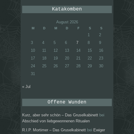
Katakomben
August 2026
M
D
M
D
F
S
S
1
2
3
4
5
6
7
8
9
10
11
12
13
14
15
16
17
18
19
20
21
22
23
24
25
26
27
28
29
30
31
« Jul
Offene Wunden
Kurz, aber sehr schön – Das Gruselkabinett
bei
Abschied von liebgewonnenen Ritualen
R.I.P. Mortimer – Das Gruselkabinett
bei
Ewiger