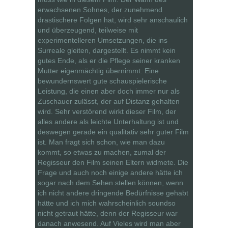
erwachsenen Sohnes, der zunehmend
drastischere Folgen hat, wird sehr anschaulich
und überzeugend, teilweise mit
experimentelleren Umsetzungen, die ins
Surreale gleiten, dargestellt. Es nimmt kein
gutes Ende, als er die Pflege seiner kranken
Mutter eigenmächtig übernimmt. Eine
bewundernswert gute schauspielerische
Leistung, die einen aber doch immer nur als
Zuschauer zulässt, der auf Distanz gehalten
wird. Sehr verstörend wirkt dieser Film, der
alles andere als leichte Unterhaltung ist und
deswegen gerade ein qualitativ sehr guter Film
ist. Man fragt sich schon, wie man dazu
kommt, so etwas zu machen, zumal der
Regisseur den Film seinen Eltern widmete. Die
Frage und auch noch einige andere hätte ich
sogar nach dem Sehen stellen können, wenn
ich nicht andere dringende Bedürfnisse gehabt
hätte und ich mich wahrscheinlich soundso
nicht getraut hätte, denn der Regisseur war
danach anwesend. Auf Vieles wird man aber