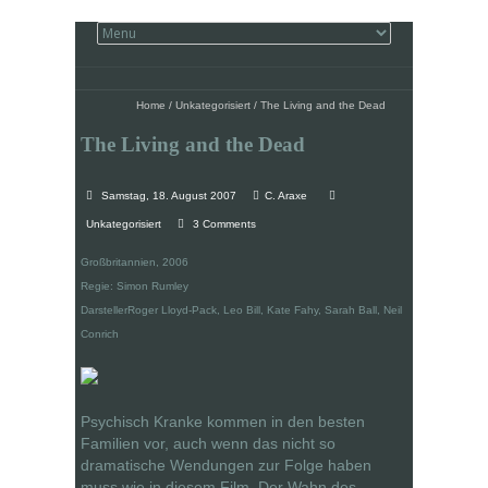
Home
/
Unkategorisiert
/
The Living and the Dead
The Living and the Dead
Samstag, 18. August 2007
C. Araxe
Unkategorisiert
3 Comments
Großbritannien, 2006
Regie: Simon Rumley
DarstellerRoger Lloyd-Pack, Leo Bill, Kate Fahy, Sarah Ball, Neil
Conrich
Psychisch Kranke kommen in den besten
Familien vor, auch wenn das nicht so
dramatische Wendungen zur Folge haben
muss wie in diesem Film. Der Wahn des