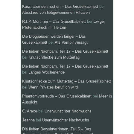
Kurz, aber sehr schön – Das Gruselkabinett
bei
Abschied von liebgewonnenen Ritualen
R.I.P. Mortimer – Das Gruselkabinett
bei
Ewiger
Pfotenabdruck im Herzen
Die Blogpausen werden länger – Das
Gruselkabinett
bei
Als Vampir versagt
Die lieben Nachbarn, Teil 17 – Das Gruselkabinett
bei
Knutschflecke zum Muttertag
Die lieben Nachbarn, Teil 17 – Das Gruselkabinett
bei
Langes Wochenende
Knutschflecke zum Muttertag – Das Gruselkabinett
bei
Wenn Privates beruflich wird
Phantomvorfreude – Das Gruselkabinett
bei
Meer in
Aussicht
C. Araxe
bei
Unerwünschter Nachwuchs
Jeanne
bei
Unerwünschter Nachwuchs
Die lieben Bewohner*innen, Teil 5 – Das