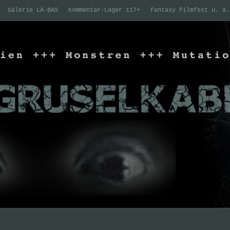
Galerie LÀ-BAS
Kommentar-Lager 117+
Fantasy Filmfest u. a.