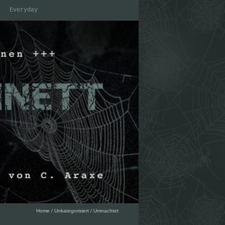
Everyday
Home
/
Unkategorisiert
/
Umnachtet