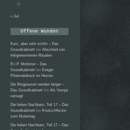
31
« Jul
Offene Wunden
Kurz, aber sehr schön – Das
Gruselkabinett
bei
Abschied von
liebgewonnenen Ritualen
R.I.P. Mortimer – Das
Gruselkabinett
bei
Ewiger
Pfotenabdruck im Herzen
Die Blogpausen werden länger –
Das Gruselkabinett
bei
Als Vampir
versagt
Die lieben Nachbarn, Teil 17 – Das
Gruselkabinett
bei
Knutschflecke
zum Muttertag
Die lieben Nachbarn, Teil 17 – Das