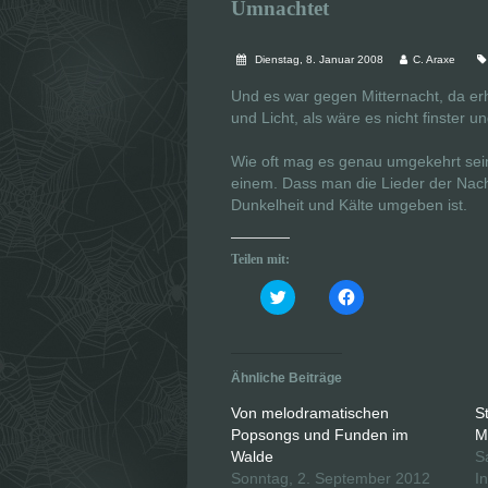
Umnachtet
Dienstag, 8. Januar 2008
C. Araxe
Und es war gegen Mitternacht, da er
und Licht, als wäre es nicht finster u
Wie oft mag es genau umgekehrt sein?
einem. Dass man die Lieder der Nacht
Dunkelheit und Kälte umgeben ist.
Teilen mit:
K
K
l
l
i
i
c
c
k
k
,
,
u
u
Ähnliche Beiträge
m
m
ü
a
b
u
Von melodramatischen
S
e
f
Popsongs und Funden im
M
r
F
T
a
Walde
S
w
c
i
e
Sonntag, 2. September 2012
I