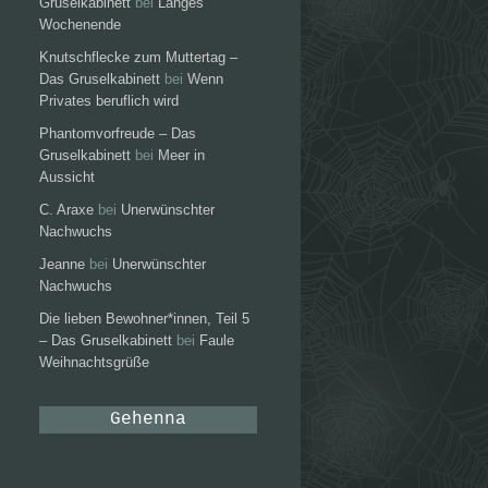
Gruselkabinett
bei
Langes
Wochenende
Knutschflecke zum Muttertag –
Das Gruselkabinett
bei
Wenn
Privates beruflich wird
Phantomvorfreude – Das
Gruselkabinett
bei
Meer in
Aussicht
C. Araxe
bei
Unerwünschter
Nachwuchs
Jeanne
bei
Unerwünschter
Nachwuchs
Die lieben Bewohner*innen, Teil 5
– Das Gruselkabinett
bei
Faule
Weihnachtsgrüße
Gehenna