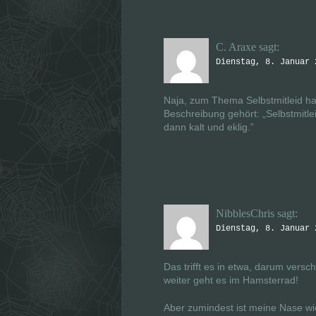
t
t
)
)
C. Araxe
sagt:
Dienstag, 8. Januar 
Naja, zum Thema Selbstmitleid hab
Beschreibung gehört: „Selbstmitle
dann kalt und eklig.”
NibblesChris
sagt:
Dienstag, 8. Januar 
Das trifft es in etwa, darum vers
weiter geht es im Hamsterrad!
Aber zumindest ist meine Nase wied