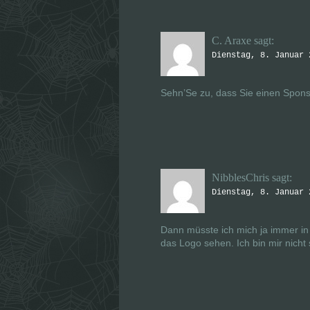
C. Araxe
sagt:
Dienstag, 8. Januar 
Sehn’Se zu, dass Sie einen Spons
NibblesChris
sagt:
Dienstag, 8. Januar 
Dann müsste ich mich ja immer in
das Logo sehen. Ich bin mir nicht