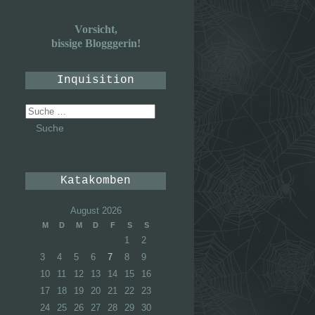
Vorsicht,
bissige Blogggerin!
Inquisition
Suche
nach:
Katakomben
August 2026
M
D
M
D
F
S
S
1
2
3
4
5
6
7
8
9
10
11
12
13
14
15
16
17
18
19
20
21
22
23
24
25
26
27
28
29
30