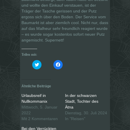
und wollte den Einkauf verstauen, ist der
Träger der Tasche gerissen und der Putz
ergoss sich über den Boden. Der Service vom
Baumarkt ist aber ziemlich cool. Nicht nur, dass
auf das Malheur sehr freundlich reagiert wurde
– es wurde sogar kostenlos sofort neuer Putz
angemischt. Supernett!
Teilen mit:
K
K
l
l
i
i
c
c
k
k
,
,
u
u
Ähnliche Beiträge
m
m
ü
a
b
u
Urlaubsreif in
In der schwarzen
e
f
Nullkommanix
Stadt, Tochter des
r
F
T
a
Mittwoch, 5. Januar
Ätna
w
c
i
e
2022
Dienstag, 30. Juli 2024
t
b
Mit 2 Kommentaren
In "Reisen"
t
o
e
o
r
k
Bei den Verrückten
z
z