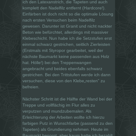
ich den Latexanstrich, die Tapeten und auch
komplett den Nadelfilz entfernt (Hardcore!).
Einfärben ist doch nicht so die optimale Lösung
nach ersten Versuchen beim Nadelfilz
gewesen. Darunter ist Granit und nicht nackter
Beton wie befürchtet, allerdings mit massiver
Klebeschicht. Nun habe ich die Setzstufen erst
einmal schwarz gestrichen, seitlich Zierleisten
(Erstmals mit Styropor gearbeitet, weil der
nächste Baumarkt keine passenden aus Holz
hat. Hölle!) bei den Treppenwangen
angebracht und beides ebenfalls schwarz
gestrichen. Bei den Trittstufen werde ich dann
versuchen, diese von den Klebe„resten” zu
befreien.
Nächster Schritt ist die Hälfte der Wand bei der
Treppe und vollflächig im Flur alles zu
verputzen und mundzubemalen. Als
Erleichterung der Arbeiten wollte ich hierzu
farbigen Putz in Wunschfarbe (passend zu den
Tapeten) als Grundierung nehmen. Heute im
Baumarkt besorgt, aber kaum hatte ich bezahlt