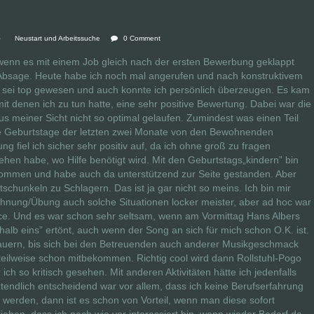
Neustart und Arbeitssuche
0 Comment
wenn es mit einem Job gleich nach der ersten Bewerbung geklappt
 Absage. Heute habe ich noch mal angerufen und nach konstruktivem
sei top gewesen und auch konnte ich persönlich überzeugen. Es kam
it denen ich zu tun hatte, eine sehr positive Bewertung. Dabei war die
us meiner Sicht nicht so optimal gelaufen. Zumindest was einen Teil
die Geburtstage der letzten zwei Monate von den Bewohnenden
ng fiel ich sicher sehr positiv auf, da ich ohne groß zu fragen
ehen habe, wo Hilfe benötigt wird. Mit den Geburtstags„kindern” bin
kommen und habe auch da unterstützend zur Seite gestanden. Aber
schunkeln zu Schlagern. Das ist ja gar nicht so meins. Ich bin mir
öhnung/Übung auch solche Situationen locker meister, aber ad hoc war
nce. Und es war schon sehr seltsam, wenn am Vormittag Hans Albers
lb eins” ertönt, auch wenn der Song an sich für mich schon O.K. ist.
dauern, bis sich bei den Betreuenden auch anderer Musikgeschmack
eilweise schon mitbekommen. Richtig cool wird dann Rollstuhl-Pogo
ich so kritisch gesehen. Mit anderen Aktivitäten hätte ich jedenfalls
ztendlich entscheidend war vor allem, dass ich keine Berufserfahrung
werden, dann ist es schon von Vorteil, wenn man diese sofort