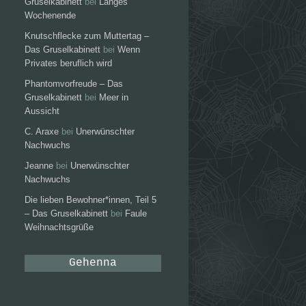
Gruselkabinett
bei
Langes
Wochenende
Knutschflecke zum Muttertag –
Das Gruselkabinett
bei
Wenn
Privates beruflich wird
Phantomvorfreude – Das
Gruselkabinett
bei
Meer in
Aussicht
C. Araxe
bei
Unerwünschter
Nachwuchs
Jeanne
bei
Unerwünschter
Nachwuchs
Die lieben Bewohner*innen, Teil 5
– Das Gruselkabinett
bei
Faule
Weihnachtsgrüße
Gehenna