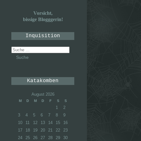
Vorsicht,
bissige Blogggerin!
Inquisition
Suche
nach:
Katakomben
August 2026
M
D
M
D
F
S
S
1
2
3
4
5
6
7
8
9
10
11
12
13
14
15
16
17
18
19
20
21
22
23
24
25
26
27
28
29
30