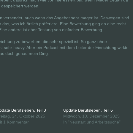
ieben, dass ich nach wie vor interessiert bin, wenn wieder Bedarf da
 gespeichert werden.
 versendet, auch wenn das Angebot sehr mager ist. Deswegen sind
so das, was ich örtlich präferiere. Eine Bewerbung ging an eine recht
 Eine andere ist eher Testung von einfacher Bewerbung.
richtung zu bewerben, die sehr speziell ist. So ganz ohne
t sehr heavy. Aber ein Podcast mit dem Leiter der Einrichtung wirkte
t das doch genau mein Ding.
pdate Berufsleben, Teil 3
Update Berufsleben, Teil 6
reitag, 24. Oktober 2025
Mittwoch, 10. Dezember 2025
it 1 Kommentar
In "Neustart und Arbeitssuche"