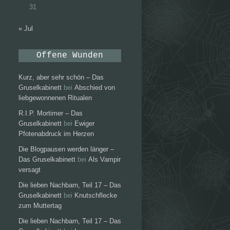
31
« Jul
Offene Wunden
Kurz, aber sehr schön – Das
Gruselkabinett
bei
Abschied von
liebgewonnenen Ritualen
R.I.P. Mortimer – Das
Gruselkabinett
bei
Ewiger
Pfotenabdruck im Herzen
Die Blogpausen werden länger –
Das Gruselkabinett
bei
Als Vampir
versagt
Die lieben Nachbarn, Teil 17 – Das
Gruselkabinett
bei
Knutschflecke
zum Muttertag
Die lieben Nachbarn, Teil 17 – Das