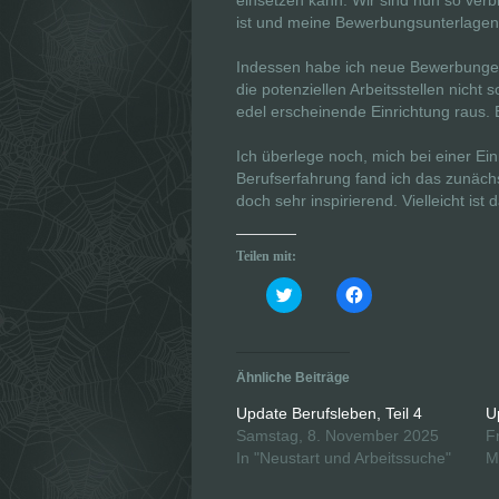
einsetzen kann. Wir sind nun so verbl
ist und meine Bewerbungsunterlagen
Indessen habe ich neue Bewerbungen
die potenziellen Arbeitsstellen nicht 
edel erscheinende Einrichtung raus.
Ich überlege noch, mich bei einer Ein
Berufserfahrung fand ich das zunächs
doch sehr inspirierend. Vielleicht is
Teilen mit:
K
K
l
l
i
i
c
c
k
k
,
,
u
u
Ähnliche Beiträge
m
m
ü
a
b
u
Update Berufsleben, Teil 4
U
e
f
Samstag, 8. November 2025
F
r
F
T
a
In "Neustart und Arbeitssuche"
M
w
c
i
e
t
b