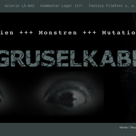
Galerie LÀ-BAS
Kommentar-Lager 117+
Fantasy Filmfest u. a.
Home
/
Neu