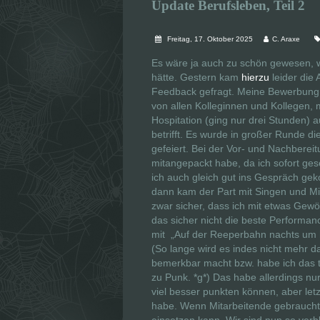
Update Berufsleben, Teil 2
Freitag, 17. Oktober 2025
C. Araxe
Es wäre ja auch zu schön gewesen, 
hätte. Gestern kam
hierzu
leider die
Feedback gefragt. Meine Bewerbung 
von allen Kolleginnen und Kollegen, m
Hospitation (ging nur drei Stunden) a
betrifft. Es wurde in großer Runde 
gefeiert. Bei der Vor- und Nachbereitu
mitangepackt habe, da ich sofort ges
ich auch gleich gut ins Gespräch ge
dann kam der Part mit Singen und Mit
zwar sicher, dass ich mit etwas Gew
das sicher nicht die beste Performa
mit
„
Auf
der Reeperbahn nachts um ha
(So lange wird es indes nicht mehr 
bemerkbar macht bzw. habe ich das t
zu Punk. *g*) Das habe allerdings nur 
viel besser punkten können, aber let
habe. Wenn Mitarbeitende gebraucht 