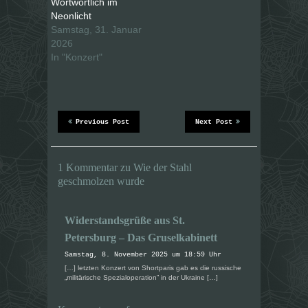
Wortwörtlich im
t
t
Neonlicht
e
e
i
i
Samstag, 31. Januar
l
l
e
e
2026
n
n
In "Konzert"
(
(
W
W
i
i
r
r
d
d
i
i
n
n
n
n
e
e
Previous Post
Next Post
u
u
e
e
m
m
F
F
e
e
1 Kommentar zu Wie der Stahl
n
n
geschmolzen wurde
s
s
t
t
e
e
r
r
g
g
Widerstandsgrüße aus St.
e
e
ö
ö
Petersburg – Das Gruselkabinett
f
f
f
f
n
n
Samstag, 8. November 2025 um 18:59 Uhr
e
e
[…] letzten Konzert von Shortparis gab es die russische
t
t
„militärische Spezialoperation” in der Ukraine […]
)
)