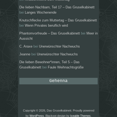
Die lieben Nachbarn, Teil 17 – Das Gruselkabinett
bei
Langes Wochenende
Knutschflecke zum Muttertag – Das Gruselkabinett
bei
Wenn Privates beruflich wird
Phantomvorfreude – Das Gruselkabinett
bei
Meer in
Aussicht
C. Araxe
bei
Unerwünschter Nachwuchs
Jeanne
bei
Unerwünschter Nachwuchs
Die lieben Bewohner*innen, Teil 5 – Das
Gruselkabinett
bei
Faule Weihnachtsgrüße
Gehenna
Copyright © 2026, Das Gruselkabinett. Proudly powered
by
WordPress
. Blackoot design by
Iceable Themes
.