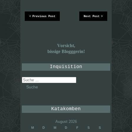
Previous Post
Next Post
Vorsicht,
bissige Blogggerin!
Inquisition
Suche
nach:
Katakomben
August 2026
M
D
M
D
F
S
S