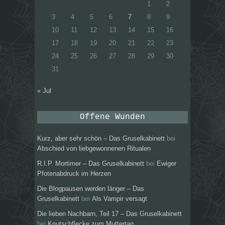
1
2
3
4
5
6
7
8
9
10
11
12
13
14
15
16
17
18
19
20
21
22
23
24
25
26
27
28
29
30
31
« Jul
Offene Wunden
Kurz, aber sehr schön – Das Gruselkabinett
bei
Abschied von liebgewonnenen Ritualen
R.I.P. Mortimer – Das Gruselkabinett
bei
Ewiger
Pfotenabdruck im Herzen
Die Blogpausen werden länger – Das
Gruselkabinett
bei
Als Vampir versagt
Die lieben Nachbarn, Teil 17 – Das Gruselkabinett
bei
Knutschflecke zum Muttertag