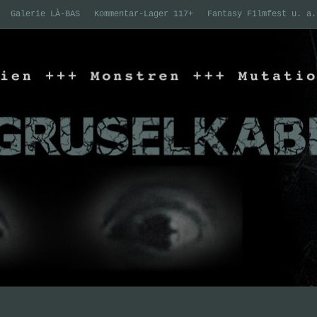
Galerie LÀ-BAS
Kommentar-Lager 117+
Fantasy Filmfest u. a.