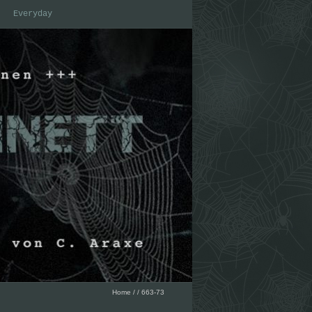
Everyday
Home
/
/
663-73