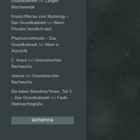
Gruselkabinett
bei
Langes
Wochenende
Knutschflecke zum Muttertag –
Das Gruselkabinett
bei
Wenn
Privates beruflich wird
Phantomvorfreude – Das
Gruselkabinett
bei
Meer in
Aussicht
C. Araxe
bei
Unerwünschter
Nachwuchs
Jeanne
bei
Unerwünschter
Nachwuchs
Die lieben Bewohner*innen, Teil 5
– Das Gruselkabinett
bei
Faule
Weihnachtsgrüße
Gehenna