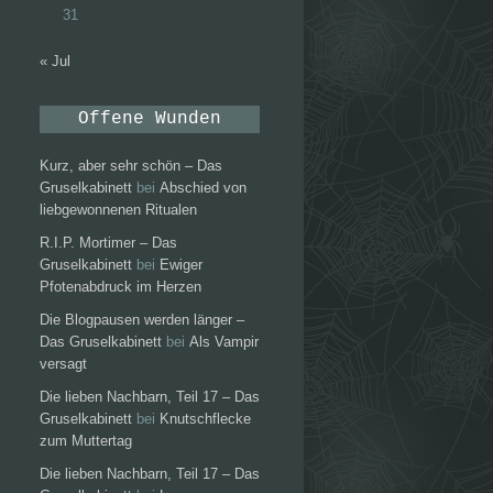
31
« Jul
Offene Wunden
Kurz, aber sehr schön – Das
Gruselkabinett
bei
Abschied von
liebgewonnenen Ritualen
R.I.P. Mortimer – Das
Gruselkabinett
bei
Ewiger
Pfotenabdruck im Herzen
Die Blogpausen werden länger –
Das Gruselkabinett
bei
Als Vampir
versagt
Die lieben Nachbarn, Teil 17 – Das
Gruselkabinett
bei
Knutschflecke
zum Muttertag
Die lieben Nachbarn, Teil 17 – Das