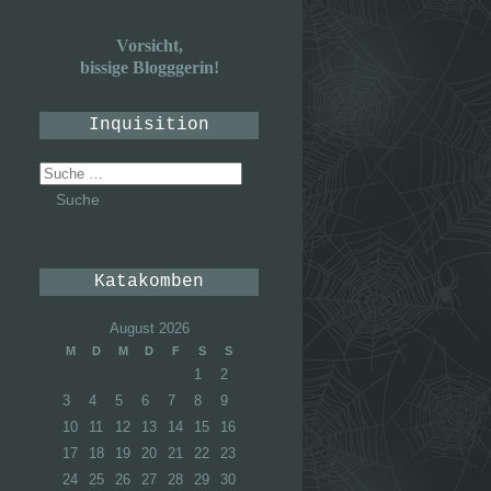
Vorsicht,
bissige Blogggerin!
Inquisition
Suche
nach:
Katakomben
August 2026
M
D
M
D
F
S
S
1
2
3
4
5
6
7
8
9
10
11
12
13
14
15
16
17
18
19
20
21
22
23
24
25
26
27
28
29
30