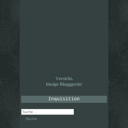
Vorsicht,
bissige Blogggerin!
Inquisition
Suche
nach: