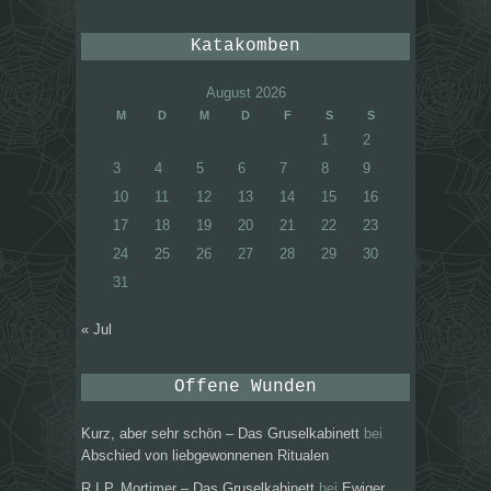
Katakomben
August 2026
M
D
M
D
F
S
S
1
2
3
4
5
6
7
8
9
10
11
12
13
14
15
16
17
18
19
20
21
22
23
24
25
26
27
28
29
30
31
« Jul
Offene Wunden
Kurz, aber sehr schön – Das Gruselkabinett
bei
Abschied von liebgewonnenen Ritualen
R.I.P. Mortimer – Das Gruselkabinett
bei
Ewiger