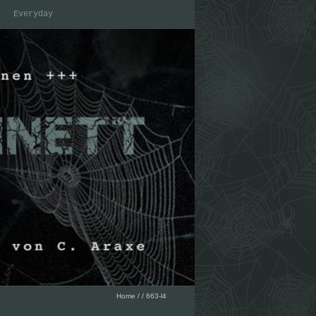
Everyday
Home
/
/
663-l4