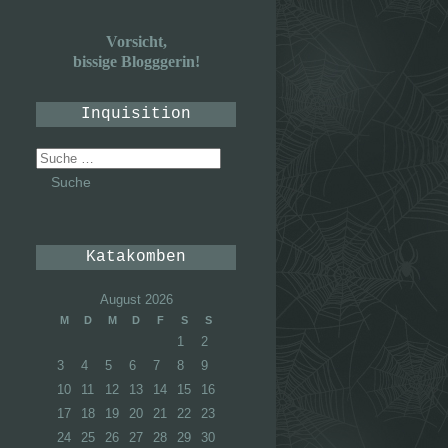
Vorsicht,
bissige Blogggerin!
Inquisition
Suche
nach:
Katakomben
August 2026
M
D
M
D
F
S
S
1
2
3
4
5
6
7
8
9
10
11
12
13
14
15
16
17
18
19
20
21
22
23
24
25
26
27
28
29
30