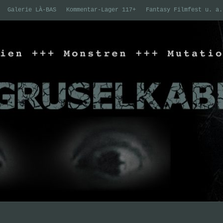
Galerie LÀ-BAS
Kommentar-Lager 117+
Fantasy Filmfest u. a.