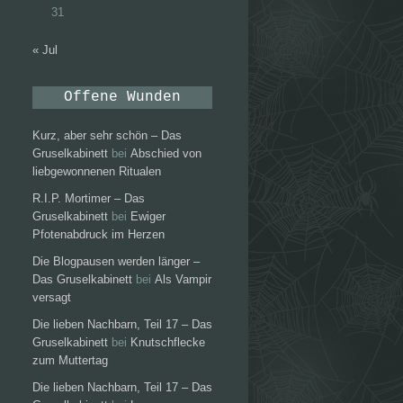
31
« Jul
Offene Wunden
Kurz, aber sehr schön – Das
Gruselkabinett
bei
Abschied von
liebgewonnenen Ritualen
R.I.P. Mortimer – Das
Gruselkabinett
bei
Ewiger
Pfotenabdruck im Herzen
Die Blogpausen werden länger –
Das Gruselkabinett
bei
Als Vampir
versagt
Die lieben Nachbarn, Teil 17 – Das
Gruselkabinett
bei
Knutschflecke
zum Muttertag
Die lieben Nachbarn, Teil 17 – Das