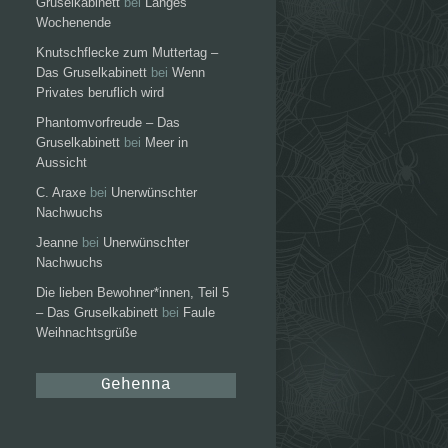
Gruselkabinett
bei
Langes
Wochenende
Knutschflecke zum Muttertag –
Das Gruselkabinett
bei
Wenn
Privates beruflich wird
Phantomvorfreude – Das
Gruselkabinett
bei
Meer in
Aussicht
C. Araxe
bei
Unerwünschter
Nachwuchs
Jeanne
bei
Unerwünschter
Nachwuchs
Die lieben Bewohner*innen, Teil 5
– Das Gruselkabinett
bei
Faule
Weihnachtsgrüße
Gehenna