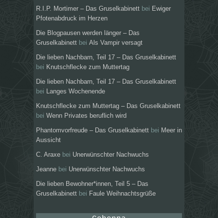
R.I.P. Mortimer – Das Gruselkabinett
bei
Ewiger
Pfotenabdruck im Herzen
Die Blogpausen werden länger – Das
Gruselkabinett
bei
Als Vampir versagt
Die lieben Nachbarn, Teil 17 – Das Gruselkabinett
bei
Knutschflecke zum Muttertag
Die lieben Nachbarn, Teil 17 – Das Gruselkabinett
bei
Langes Wochenende
Knutschflecke zum Muttertag – Das Gruselkabinett
bei
Wenn Privates beruflich wird
Phantomvorfreude – Das Gruselkabinett
bei
Meer in
Aussicht
C. Araxe
bei
Unerwünschter Nachwuchs
Jeanne
bei
Unerwünschter Nachwuchs
Die lieben Bewohner*innen, Teil 5 – Das
Gruselkabinett
bei
Faule Weihnachtsgrüße