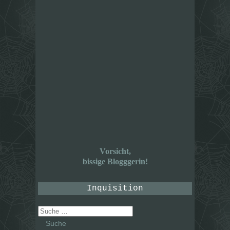
Vorsicht,
bissige Blogggerin!
Inquisition
Suche
nach: