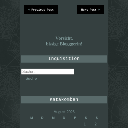
Previous Post
Next Post
Vorsicht,
bissige Blogggerin!
Inquisition
Suche
nach:
Katakomben
August 2026
M
D
M
D
F
S
S
1
2