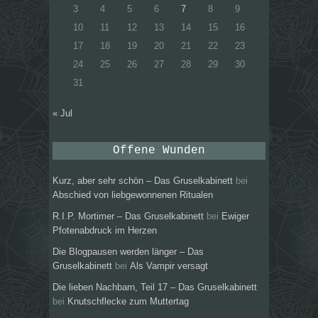
3
4
5
6
7
8
9
10
11
12
13
14
15
16
17
18
19
20
21
22
23
24
25
26
27
28
29
30
31
« Jul
Offene Wunden
Kurz, aber sehr schön – Das Gruselkabinett
bei
Abschied von liebgewonnenen Ritualen
R.I.P. Mortimer – Das Gruselkabinett
bei
Ewiger
Pfotenabdruck im Herzen
Die Blogpausen werden länger – Das
Gruselkabinett
bei
Als Vampir versagt
Die lieben Nachbarn, Teil 17 – Das Gruselkabinett
bei
Knutschflecke zum Muttertag