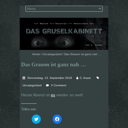
Home
/
Uncategorized
/
Das Grauen ist ganz nah …
Das Grauen ist ganz nah …
Donnerstag, 13. September 2018
C. Araxe
Uncategorized
0 Comment
Heute Abend ist
es
wieder so weit!
Teilen mit:
K
K
l
l
i
i