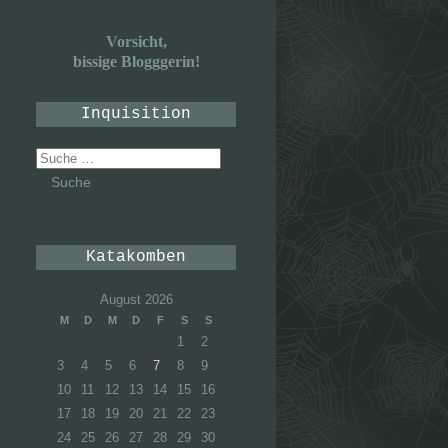
Vorsicht,
bissige Blogggerin!
Inquisition
Suche
nach:
Katakomben
August 2026
M
D
M
D
F
S
S
1
2
3
4
5
6
7
8
9
10
11
12
13
14
15
16
17
18
19
20
21
22
23
24
25
26
27
28
29
30