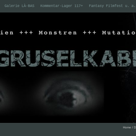
Galerie LÀ-BAS
Kommentar-Lager 117+
Fantasy Filmfest u. a.
Home
/
D