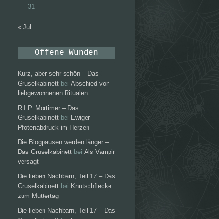
31
« Jul
Offene Wunden
Kurz, aber sehr schön – Das
Gruselkabinett
bei
Abschied von
liebgewonnenen Ritualen
R.I.P. Mortimer – Das
Gruselkabinett
bei
Ewiger
Pfotenabdruck im Herzen
Die Blogpausen werden länger –
Das Gruselkabinett
bei
Als Vampir
versagt
Die lieben Nachbarn, Teil 17 – Das
Gruselkabinett
bei
Knutschflecke
zum Muttertag
Die lieben Nachbarn, Teil 17 – Das