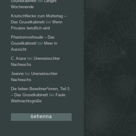
Gruselkabinett
bei
Langes
Wochenende
Knutschflecke zum Muttertag –
Das Gruselkabinett
bei
Wenn
Privates beruflich wird
Phantomvorfreude – Das
Gruselkabinett
bei
Meer in
Aussicht
C. Araxe
bei
Unerwünschter
Nachwuchs
Jeanne
bei
Unerwünschter
Nachwuchs
Die lieben Bewohner*innen, Teil 5
– Das Gruselkabinett
bei
Faule
Weihnachtsgrüße
Gehenna