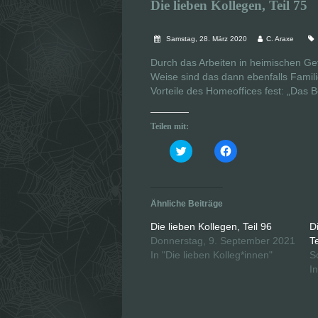
Die lieben Kollegen, Teil 75
Samstag, 28. März 2020
C. Araxe
Durch das Arbeiten in heimischen Ge
Weise sind das dann ebenfalls Famili
Vorteile des Homeoffices fest: „Das B
Teilen mit:
K
K
l
l
i
i
c
c
k
k
,
,
u
u
Ähnliche Beiträge
m
m
ü
a
b
u
Die lieben Kollegen, Teil 96
D
e
f
Donnerstag, 9. September 2021
Te
r
F
T
a
In "Die lieben Kolleg*innen"
S
w
c
i
e
I
t
b
t
o
e
o
r
k
z
z