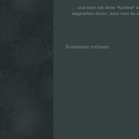
… und dann hat diese *Kantine* au
abgesehen davon, dass man da au
Kommentar verfassen