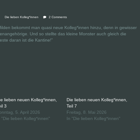
Die lieben Kolleg*innen
2 Comments
filden bekommt man quasi neue Kolleg*innen hinzu, denn in gewisser
enangehörige. Und so stellte das kleine Monster auch gleich die
este daran ist die Kantine!”
ie lieben neuen Kolleg*innen,
Die lieben neuen Kolleg*innen,
il 3
Teil 7
onntag, 5. April 2026
Freitag, 8. Mai 2026
n "Die lieben Kolleg*innen"
In "Die lieben Kolleg*innen"