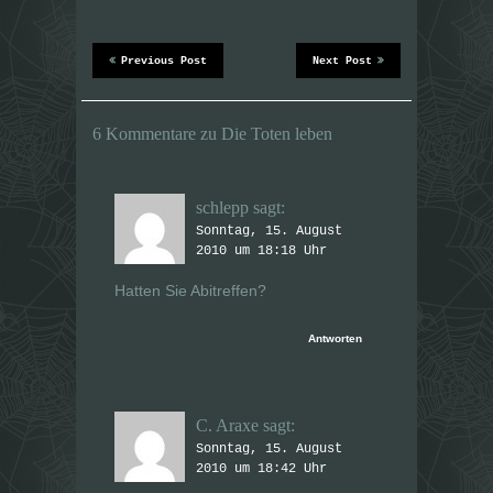
l
l
e
e
n
n
(
(
W
W
Previous Post
Next Post
i
i
r
r
d
d
i
i
n
n
6 Kommentare zu Die Toten leben
n
n
e
e
u
u
e
e
m
m
F
F
schlepp
sagt:
e
e
n
n
Sonntag, 15. August
s
s
2010 um 18:18 Uhr
t
t
e
e
r
r
Hatten Sie Abitreffen?
g
g
e
e
ö
ö
f
f
Antworten
f
f
n
n
e
e
t
t
)
)
C. Araxe
sagt:
Sonntag, 15. August
2010 um 18:42 Uhr