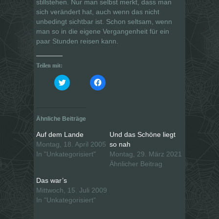
stillstehen. Nur man selbst merkt, dass man
sich verändert hat, auch wenn das nicht
unbedingt sichtbar ist. Schon seltsam, wenn
man so in die eigene Vergangenheit für ein
paar Stunden reisen kann.
Teilen mit:
K
K
l
l
i
i
c
c
k
k
,
,
u
u
Ähnliche Beiträge
m
m
ü
a
b
u
Auf dem Lande
Und das Schöne liegt
e
f
Montag, 18. April 2005
so nah
r
F
T
a
In "Unkategorisiert"
Montag, 29. März 2021
w
c
i
e
Ähnlicher Beitrag
t
b
t
o
Das war’s
e
o
r
k
Mittwoch, 15. Juli 2009
z
z
u
u
In "Unkategorisiert"
t
t
e
e
i
i