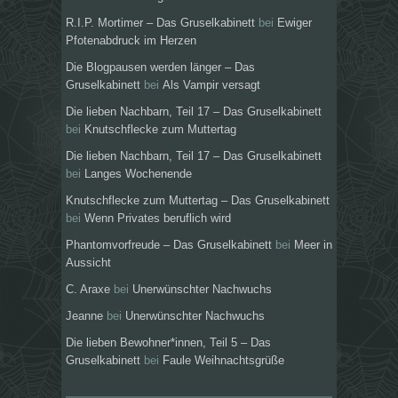
R.I.P. Mortimer – Das Gruselkabinett
bei
Ewiger
Pfotenabdruck im Herzen
Die Blogpausen werden länger – Das
Gruselkabinett
bei
Als Vampir versagt
Die lieben Nachbarn, Teil 17 – Das Gruselkabinett
bei
Knutschflecke zum Muttertag
Die lieben Nachbarn, Teil 17 – Das Gruselkabinett
bei
Langes Wochenende
Knutschflecke zum Muttertag – Das Gruselkabinett
bei
Wenn Privates beruflich wird
Phantomvorfreude – Das Gruselkabinett
bei
Meer in
Aussicht
C. Araxe
bei
Unerwünschter Nachwuchs
Jeanne
bei
Unerwünschter Nachwuchs
Die lieben Bewohner*innen, Teil 5 – Das
Gruselkabinett
bei
Faule Weihnachtsgrüße