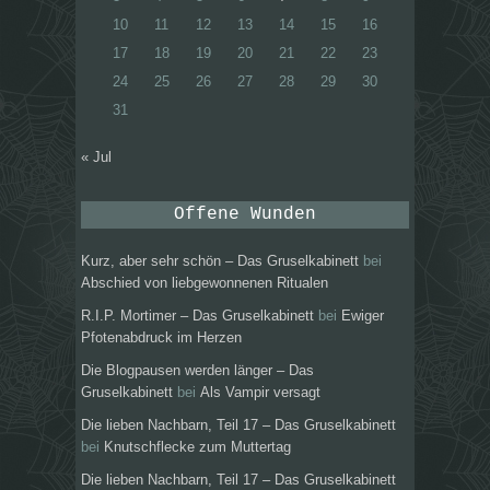
10
11
12
13
14
15
16
17
18
19
20
21
22
23
24
25
26
27
28
29
30
31
« Jul
Offene Wunden
Kurz, aber sehr schön – Das Gruselkabinett
bei
Abschied von liebgewonnenen Ritualen
R.I.P. Mortimer – Das Gruselkabinett
bei
Ewiger
Pfotenabdruck im Herzen
Die Blogpausen werden länger – Das
Gruselkabinett
bei
Als Vampir versagt
Die lieben Nachbarn, Teil 17 – Das Gruselkabinett
bei
Knutschflecke zum Muttertag
Die lieben Nachbarn, Teil 17 – Das Gruselkabinett