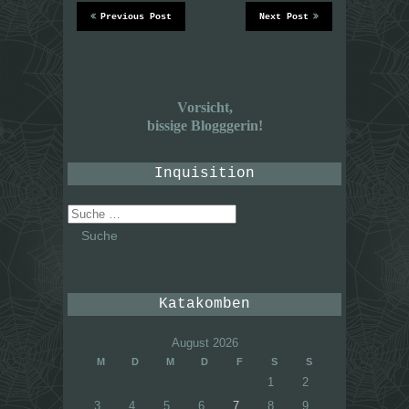
Previous Post
Next Post
Vorsicht,
bissige Blogggerin!
Inquisition
Suche
nach:
Katakomben
August 2026
M
D
M
D
F
S
S
1
2
3
4
5
6
7
8
9