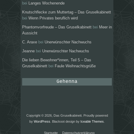
bei
Langes Wochenende
Knutschflecke zum Muttertag – Das Gruselkabinett
bei
Wenn Privates beruflich wird
Phantomvorfreude – Das Gruselkabinett
bei
Meer in
Aussicht
C. Araxe
bei
Unerwünschter Nachwuchs
Jeanne
bei
Unerwünschter Nachwuchs
Die lieben Bewohner*innen, Teil 5 – Das
Gruselkabinett
bei
Faule Weihnachtsgrüße
Gehenna
Copyright © 2026, Das Gruselkabinett. Proudly powered
by
WordPress
. Blackoot design by
Iceable Themes
.
Startseite
Datenschutzerklärung