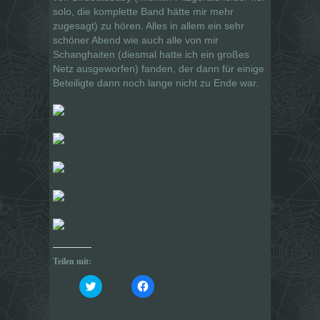
solo, die komplette Band hätte mir mehr
zugesagt) zu hören. Alles in allem ein sehr
schöner Abend wie auch alle von mir
Schanghaiten (diesmal hatte ich ein großes
Netz ausgeworfen) fanden, der dann für einige
Beteiligte dann noch lange nicht zu Ende war.
Teilen mit:
K
K
l
l
i
i
c
c
k
k