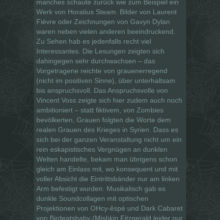
manches schaute zurück wie zum Beispiel ein
Werk von Horatius Steam. Bilder von Laurent
Fièvre oder Zeichnungen von Gavyn Dylan
waren neben vielen anderen beeindruckend.
Zu Sehen hab es jedenfalls recht viel
Interessantes. Die Lesungen zeigten sich
dahingegen sehr durchwachsen – das
Vorgetragene reichte von grauenerregend
(nicht im positiven Sinne), über unterhaltsam
bis anspruchsvoll. Das Anspruchsvolle von
Vincent Voss zeigte sich hier zudem auch noch
ambitioniert – statt fiktivem, von Zombies
bevölkerten, Grauen folgten die Worte dem
realen Grauen des Krieges in Syrien. Dass es
sich bei der ganzen Veranstaltung nicht um ein
rein eskapistisches Vergnügen an dunklen
Welten handelte, bekam man übrigens schon
gleich am Einlass mit, wo konsequent und mit
voller Absicht die Eintrittsbänder nur am linken
Arm befestigt wurden. Musikalisch gab es
dunkle Soundcollagen mit optischen
Projektionen von OHcy-êspé und Dark Cabaret
von Birdeatsbaby (Mishkin Fitzgerald leider nur