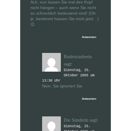
Ach, nun lassen Sie mal den Kopf
nicht hängen – auch wenn Sie nicht
so schrecklich bedeutend sind! (Oh
je, bestimmt hassen Sie mich jetzt…)
😉
Antworten
Budenzauberin
sagt:
Dienstag, 25.
Oktober 2005 um
13:36 Uhr
Nein. Sie ignoriert Sie.
Antworten
Die Sünderin
sagt:
Dienstag, 25.