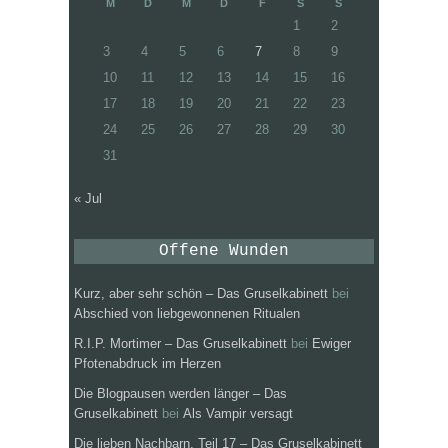
M
D
M
D
F
S
S
1
2
3
4
5
6
7
8
9
10
11
12
13
14
15
16
17
18
19
20
21
22
23
24
25
26
27
28
29
30
31
« Jul
Offene Wunden
Kurz, aber sehr schön – Das Gruselkabinett
bei
Abschied von liebgewonnenen Ritualen
R.I.P. Mortimer – Das Gruselkabinett
bei
Ewiger
Pfotenabdruck im Herzen
Die Blogpausen werden länger – Das
Gruselkabinett
bei
Als Vampir versagt
Die lieben Nachbarn, Teil 17 – Das Gruselkabinett