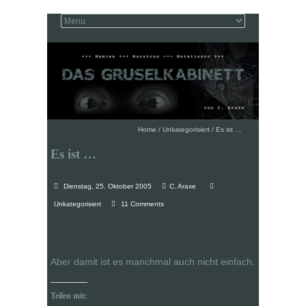
Home
/
Unkategorisiert
/
Es ist …
Es ist …
Dienstag, 25. Oktober 2005
C. Araxe
Unkategorisiert
11 Comments
nichts
Aber damit ist es manchmal auch nicht einfach.
Teilen mit: