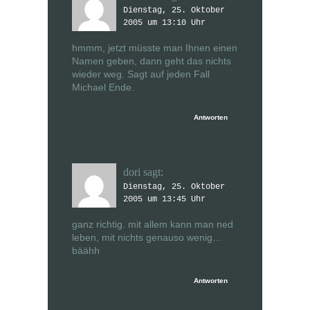
Dienstag, 25. Oktober
2005 um 13:10 Uhr
hmmm, jetzt müsste man Ihnen einen
Namen geben, dann geht das nichts
wieder weg. Sagt auf jeden Fall
Michael Ende.
Antworten
dori
sagt:
Dienstag, 25. Oktober
2005 um 13:45 Uhr
ganz richtig. mit allem kann man ned
leben, mit nichts genauso wenig…
bäähh
Antworten