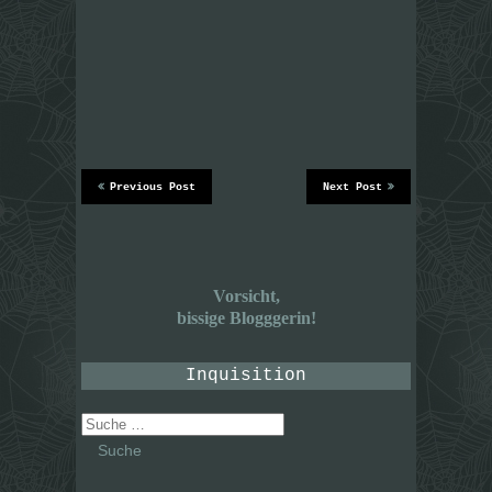
Previous Post
Next Post
Vorsicht,
bissige Blogggerin!
Inquisition
Suche
nach: