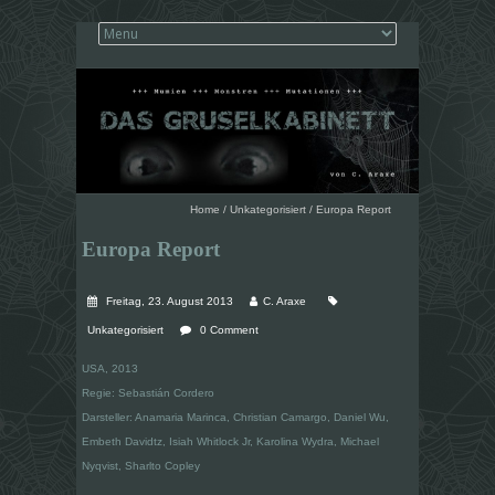
Home
/
Unkategorisiert
/
Europa Report
Europa Report
Freitag, 23. August 2013
C. Araxe
Unkategorisiert
0 Comment
USA, 2013
Regie: Sebastián Cordero
Darsteller: Anamaria Marinca, Christian Camargo, Daniel Wu,
Embeth Davidtz, Isiah Whitlock Jr, Karolina Wydra, Michael
Nyqvist, Sharlto Copley