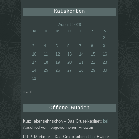
Katakomben
August 2026
M
D
M
D
F
S
S
1
2
3
4
5
6
7
8
9
10
11
12
13
14
15
16
17
18
19
20
21
22
23
24
25
26
27
28
29
30
31
« Jul
Offene Wunden
Kurz, aber sehr schön – Das Gruselkabinett
bei
Abschied von liebgewonnenen Ritualen
R.I.P. Mortimer – Das Gruselkabinett
bei
Ewiger