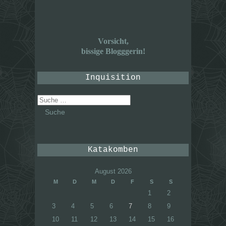
Vorsicht,
bissige Blogggerin!
Inquisition
Suche
nach:
Katakomben
August 2026
M
D
M
D
F
S
S
1
2
3
4
5
6
7
8
9
10
11
12
13
14
15
16