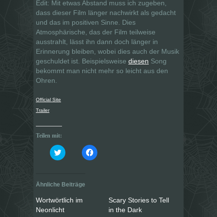
Edit: Mit etwas Abstand muss ich zugeben,
dass dieser Film länger nachwirkt als gedacht
und das im positiven Sinne. Dies
Atmosphärische, das der Film teilweise
ausstrahlt, lässt ihn dann doch länger in
Erinnerung bleiben, wobei dies auch der Musik
geschuldet ist. Beispielsweise
diesen
Song
bekommt man nicht mehr so leicht aus den
Ohren.
Official Site
Trailer
Teilen mit:
K
K
l
l
i
i
c
c
k
k
,
,
Ähnliche Beiträge
u
u
m
m
ü
a
Wortwörtlich im
Scary Stories to Tell
b
u
e
f
Neonlicht
in the Dark
r
F