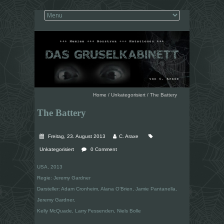
Home
/
Unkategorisiert
/
The Battery
The Battery
Freitag, 23. August 2013
C. Araxe
Unkategorisiert
0 Comment
USA, 2013
Regie: Jeremy Gardner
Darsteller: Adam Cronheim, Alana O’Brien, Jamie Pantanella,
Jeremy Gardner,
Kelly McQuade, Larry Fessenden, Niels Bolle