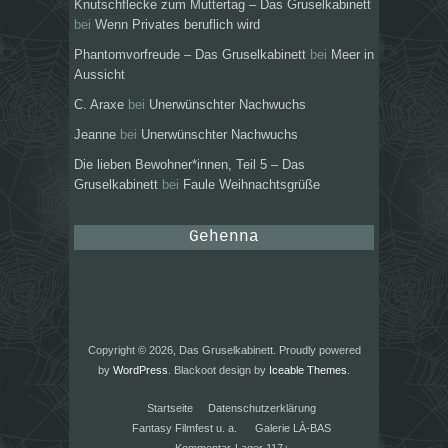
Knutschflecke zum Muttertag – Das Gruselkabinett
bei
Wenn Privates beruflich wird
Phantomvorfreude – Das Gruselkabinett
bei
Meer in
Aussicht
C. Araxe
bei
Unerwünschter Nachwuchs
Jeanne
bei
Unerwünschter Nachwuchs
Die lieben Bewohner*innen, Teil 5 – Das
Gruselkabinett
bei
Faule Weihnachtsgrüße
Gehenna
Copyright © 2026, Das Gruselkabinett. Proudly powered
by
WordPress
. Blackoot design by
Iceable Themes
.
Startseite
Datenschutzerklärung
Fantasy Filmfest u. a.
Galerie LÀ-BAS
Kommentar-Lager 117+