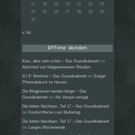
17
18
19
20
21
22
23
24
25
26
27
28
29
30
31
« Jul
Offene Wunden
Kurz, aber sehr schön – Das Gruselkabinett
bei
Abschied von liebgewonnenen Ritualen
R.I.P. Mortimer – Das Gruselkabinett
bei
Ewiger
Pfotenabdruck im Herzen
Die Blogpausen werden länger – Das
Gruselkabinett
bei
Als Vampir versagt
Die lieben Nachbarn, Teil 17 – Das Gruselkabinett
bei
Knutschflecke zum Muttertag
Die lieben Nachbarn, Teil 17 – Das Gruselkabinett
bei
Langes Wochenende