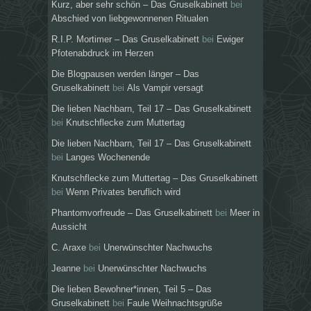
Kurz, aber sehr schön – Das Gruselkabinett
bei
Abschied von liebgewonnenen Ritualen
R.I.P. Mortimer – Das Gruselkabinett
bei
Ewiger
Pfotenabdruck im Herzen
Die Blogpausen werden länger – Das
Gruselkabinett
bei
Als Vampir versagt
Die lieben Nachbarn, Teil 17 – Das Gruselkabinett
bei
Knutschflecke zum Muttertag
Die lieben Nachbarn, Teil 17 – Das Gruselkabinett
bei
Langes Wochenende
Knutschflecke zum Muttertag – Das Gruselkabinett
bei
Wenn Privates beruflich wird
Phantomvorfreude – Das Gruselkabinett
bei
Meer in
Aussicht
C. Araxe
bei
Unerwünschter Nachwuchs
Jeanne
bei
Unerwünschter Nachwuchs
Die lieben Bewohner*innen, Teil 5 – Das
Gruselkabinett
bei
Faule Weihnachtsgrüße