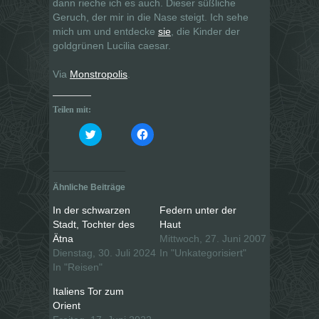
dann rieche ich es auch. Dieser süßliche
Geruch, der mir in die Nase steigt. Ich sehe
mich um und entdecke
sie
, die Kinder der
goldgrünen Lucilia caesar.
Via
Monstropolis
.
Teilen mit:
K
K
l
l
i
i
c
c
k
k
,
,
u
u
Ähnliche Beiträge
m
m
ü
a
b
u
In der schwarzen
Federn unter der
e
f
Stadt, Tochter des
Haut
r
F
T
a
Ätna
Mittwoch, 27. Juni 2007
w
c
i
e
Dienstag, 30. Juli 2024
In "Unkategorisiert"
t
b
In "Reisen"
t
o
e
o
r
k
Italiens Tor zum
z
z
u
u
Orient
t
t