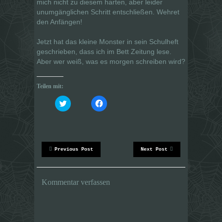
mich nicht zu diesem harten, aber leider
unumgänglichen Schritt entschließen. Wehret
den Anfängen!
Jetzt hat das kleine Monster in sein Schulheft
geschrieben, dass ich im Bett Zeitung lese.
Aber wer weiß, was es morgen schreiben wird?
Teilen mit:
K
K
l
l
i
i
c
c
k
k
,
,
u
u
m
m
ü
a
Previous Post
Next Post
b
u
e
f
r
F
T
a
w
c
Kommentar verfassen
i
e
t
b
t
o
e
o
r
k
z
z
u
u