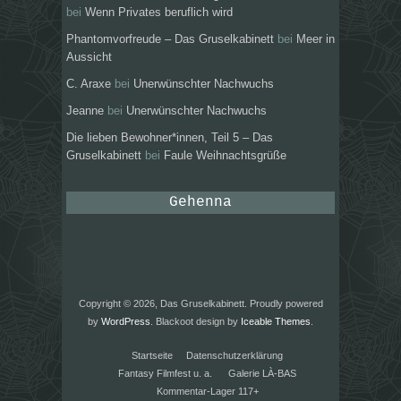
bei
Wenn Privates beruflich wird
Phantomvorfreude – Das Gruselkabinett
bei
Meer in
Aussicht
C. Araxe
bei
Unerwünschter Nachwuchs
Jeanne
bei
Unerwünschter Nachwuchs
Die lieben Bewohner*innen, Teil 5 – Das
Gruselkabinett
bei
Faule Weihnachtsgrüße
Gehenna
Copyright © 2026, Das Gruselkabinett. Proudly powered
by
WordPress
. Blackoot design by
Iceable Themes
.
Startseite
Datenschutzerklärung
Fantasy Filmfest u. a.
Galerie LÀ-BAS
Kommentar-Lager 117+