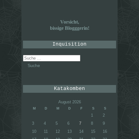
Vorsicht,
bissige Blogggerin!
Inquisition
Suche
nach:
Katakomben
August 2026
M
D
M
D
F
S
S
1
2
3
4
5
6
7
8
9
10
11
12
13
14
15
16