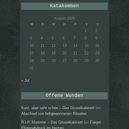
Katakomben
August 2026
M
D
M
D
F
S
S
1
2
3
4
5
6
7
8
9
10
11
12
13
14
15
16
17
18
19
20
21
22
23
24
25
26
27
28
29
30
31
« Jul
Offene Wunden
Kurz, aber sehr schön – Das Gruselkabinett
bei
Abschied von liebgewonnenen Ritualen
R.I.P. Mortimer – Das Gruselkabinett
bei
Ewiger
Pfotenabdruck im Herzen