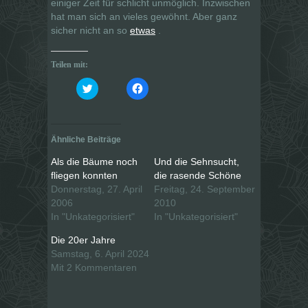
einiger Zeit für schlicht unmöglich. Inzwischen
hat man sich an vieles gewöhnt. Aber ganz
sicher nicht an so
etwas
.
Teilen mit:
K
K
l
l
i
i
c
c
k
k
,
,
u
u
Ähnliche Beiträge
m
m
ü
a
b
u
Als die Bäume noch
Und die Sehnsucht,
e
f
fliegen konnten
die rasende Schöne
r
F
T
a
Donnerstag, 27. April
Freitag, 24. September
w
c
i
e
2006
2010
t
b
In "Unkategorisiert"
In "Unkategorisiert"
t
o
e
o
r
k
Die 20er Jahre
z
z
u
u
Samstag, 6. April 2024
t
t
Mit 2 Kommentaren
e
e
i
i
l
l
e
e
n
n