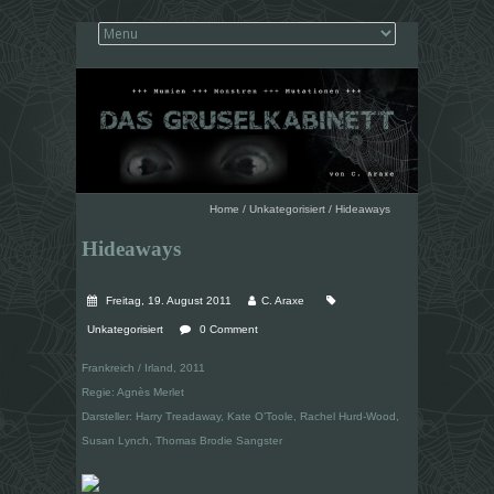
Home
/
Unkategorisiert
/
Hideaways
Hideaways
Freitag, 19. August 2011
C. Araxe
Unkategorisiert
0 Comment
Frankreich / Irland, 2011
Regie: Agnès Merlet
Darsteller: Harry Treadaway, Kate O’Toole, Rachel Hurd-Wood,
Susan Lynch, Thomas Brodie Sangster