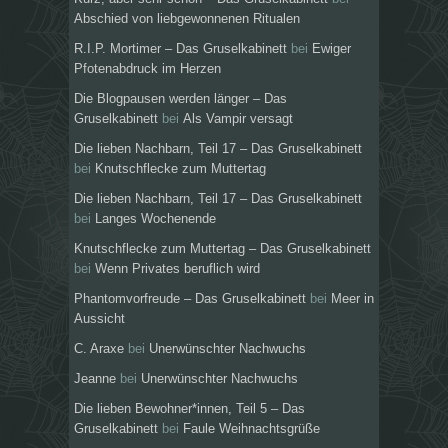
Abschied von liebgewonnenen Ritualen
R.I.P. Mortimer – Das Gruselkabinett
bei
Ewiger
Pfotenabdruck im Herzen
Die Blogpausen werden länger – Das
Gruselkabinett
bei
Als Vampir versagt
Die lieben Nachbarn, Teil 17 – Das Gruselkabinett
bei
Knutschflecke zum Muttertag
Die lieben Nachbarn, Teil 17 – Das Gruselkabinett
bei
Langes Wochenende
Knutschflecke zum Muttertag – Das Gruselkabinett
bei
Wenn Privates beruflich wird
Phantomvorfreude – Das Gruselkabinett
bei
Meer in
Aussicht
C. Araxe
bei
Unerwünschter Nachwuchs
Jeanne
bei
Unerwünschter Nachwuchs
Die lieben Bewohner*innen, Teil 5 – Das
Gruselkabinett
bei
Faule Weihnachtsgrüße