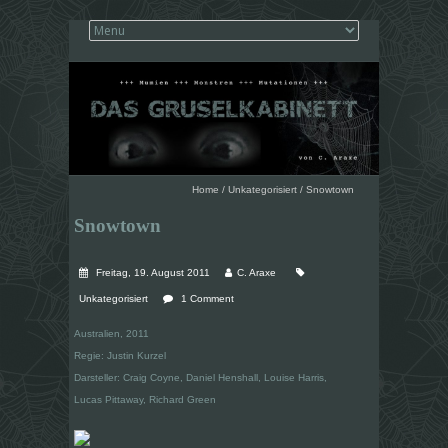
Home
/
Unkategorisiert
/
Snowtown
Snowtown
Freitag, 19. August 2011
C. Araxe
Unkategorisiert
1 Comment
Australien, 2011
Regie: Justin Kurzel
Darsteller: Craig Coyne, Daniel Henshall, Louise Harris,
Lucas Pittaway, Richard Green