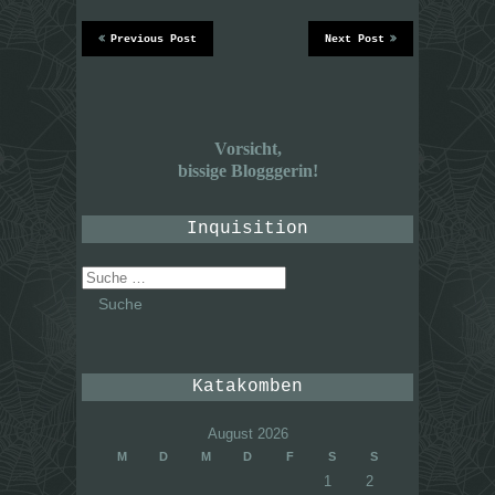
Previous Post
Next Post
Vorsicht,
bissige Blogggerin!
Inquisition
Suche
nach:
Katakomben
August 2026
M
D
M
D
F
S
S
1
2