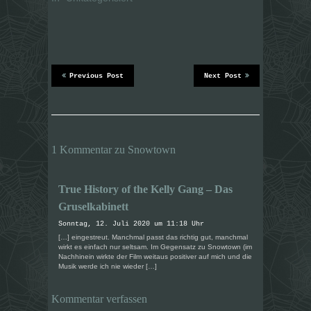
l
l
e
e
n
n
(
(
W
W
i
i
r
r
d
d
i
i
Previous Post
Next Post
n
n
n
n
e
e
u
u
e
e
m
m
F
F
e
e
n
n
1 Kommentar zu Snowtown
s
s
t
t
e
e
r
r
True History of the Kelly Gang – Das
g
g
e
e
Gruselkabinett
ö
ö
f
f
f
f
Sonntag, 12. Juli 2020 um 11:18 Uhr
n
n
[…] eingestreut. Manchmal passt das richtig gut, manchmal
e
e
t
t
wirkt es einfach nur seltsam. Im Gegensatz zu Snowtown (im
)
)
Nachhinein wirkte der Film weitaus positiver auf mich und die
Musik werde ich nie wieder […]
Kommentar verfassen