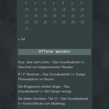
3
4
5
6
7
8
9
10
11
12
13
14
15
16
17
18
19
20
21
22
23
24
25
26
27
28
29
30
31
« Jul
Offene Wunden
Kurz, aber sehr schön – Das Gruselkabinett
bei
Abschied von liebgewonnenen Ritualen
R.I.P. Mortimer – Das Gruselkabinett
bei
Ewiger
Pfotenabdruck im Herzen
Die Blogpausen werden länger – Das
Gruselkabinett
bei
Als Vampir versagt
Die lieben Nachbarn, Teil 17 – Das Gruselkabinett
bei
Knutschflecke zum Muttertag