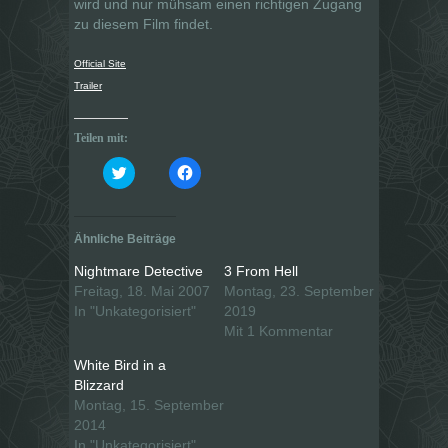
wird und nur mühsam einen richtigen Zugang
zu diesem Film findet.
Official Site
Trailer
Teilen mit:
K
K
l
l
i
i
c
c
k
k
,
,
Ähnliche Beiträge
u
u
m
m
ü
a
Nightmare Detective
3 From Hell
b
u
e
f
Freitag, 18. Mai 2007
Montag, 23. September
r
F
In "Unkategorisiert"
2019
T
a
w
c
Mit 1 Kommentar
i
e
t
b
t
o
White Bird in a
e
o
Blizzard
r
k
z
z
Montag, 15. September
u
u
t
t
2014
e
e
In "Unkategorisiert"
i
i