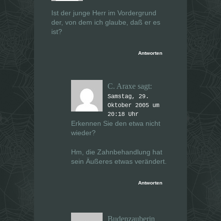
n
n
e
e
Ist der junge Herr im Vordergrund
t
t
der, von dem ich glaube, daß er es
)
)
ist?
Antworten
C. Araxe
sagt:
Samstag, 29.
Oktober 2005 um
20:18 Uhr
Erkennen Sie den etwa nicht
wieder?
Hm, die Zahnbehandlung hat
sein Äußeres etwas verändert.
Antworten
Budenzauberin