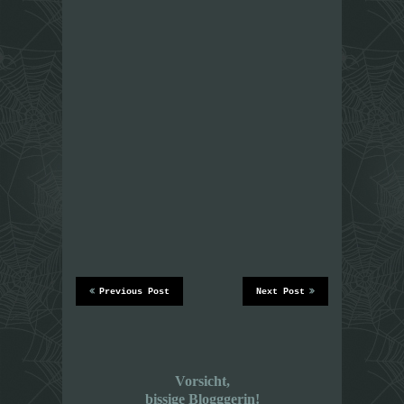
Previous Post
Next Post
Vorsicht,
bissige Blogggerin!