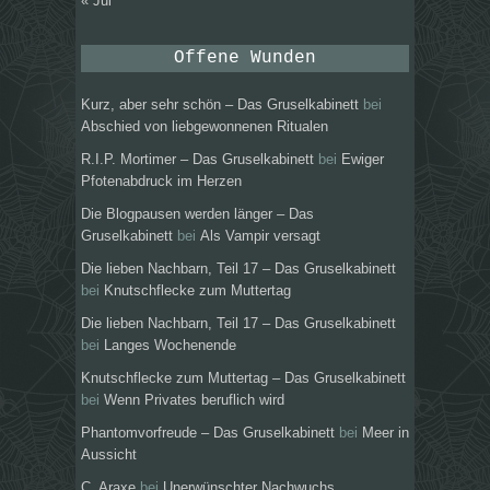
« Jul
Offene Wunden
Kurz, aber sehr schön – Das Gruselkabinett
bei
Abschied von liebgewonnenen Ritualen
R.I.P. Mortimer – Das Gruselkabinett
bei
Ewiger
Pfotenabdruck im Herzen
Die Blogpausen werden länger – Das
Gruselkabinett
bei
Als Vampir versagt
Die lieben Nachbarn, Teil 17 – Das Gruselkabinett
bei
Knutschflecke zum Muttertag
Die lieben Nachbarn, Teil 17 – Das Gruselkabinett
bei
Langes Wochenende
Knutschflecke zum Muttertag – Das Gruselkabinett
bei
Wenn Privates beruflich wird
Phantomvorfreude – Das Gruselkabinett
bei
Meer in
Aussicht
C. Araxe
bei
Unerwünschter Nachwuchs