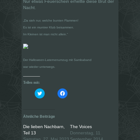
Nur etwas Feuerschein erhellte diese Brut der
Nacht.
„Da sieh nur, welche bunten Flammen!
Es ist ein muntrer Klub beisammen.
Im Kleinen ist man nicht allein.“
Der Halloween-Laternenumzug mit Sambaband
war wieder unterwegs.
Teilen mit:
K
K
l
l
i
i
c
c
k
k
,
,
u
u
Ähnliche Beiträge
m
m
ü
a
b
u
Die lieben Nachbarn,
The Voices
e
f
Teil 13
Donnerstag, 11.
r
F
T
a
Samstag, 27. Mai 2023
September 2014