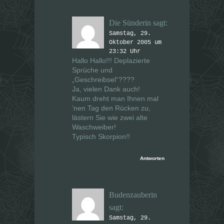
Die Sünderin
sagt:
Samstag, 29.
Oktober 2005 um
23:32 Uhr
Hallo Hallo!!! Deplazierte
Sprüche und
„Geschreibsel“????
Ja, vielen Dank auch!
Kaum dreht man Ihnen mal
’nen Tag den Rücken zu,
lästern Sie wie zwei alte
Waschweiber!
Typisch Skorpion!!
Antworten
Budenzauberin
sagt:
Samstag, 29.