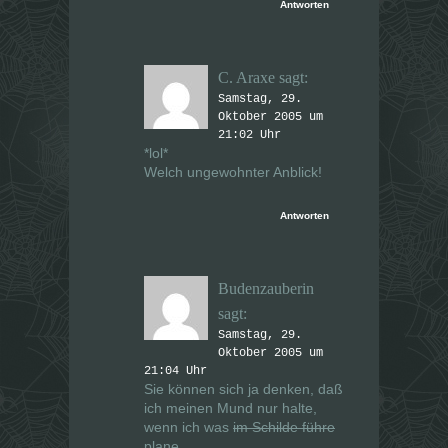
Antworten
C. Araxe
sagt:
Samstag, 29.
Oktober 2005 um
21:02 Uhr
*lol*
Welch ungewohnter Anblick!
Antworten
Budenzauberin
sagt:
Samstag, 29.
Oktober 2005 um
21:04 Uhr
Sie können sich ja denken, daß
ich meinen Mund nur halte,
wenn ich was
im Schilde führe
plane.