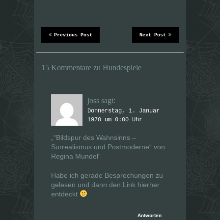
W
W
i
i
r
r
d
d
i
i
n
n
Previous Post
Next Post
n
n
e
e
u
u
e
e
m
m
15 Kommentare zu Hundespiele
F
F
e
e
n
n
s
s
t
t
e
e
joss
sagt:
r
r
g
g
Donnerstag, 1. Januar
e
e
1970 um 0:00 Uhr
ö
ö
f
f
f
f
„“Bildspur des Wahnsinns –
n
n
e
e
Surrealismus und Postmoderne“ von
t
t
Regina Mundel“
)
)
Habe ich gerade Besprechungen zu
gelesen und dann den Link hierher
entdeckt
Antworten