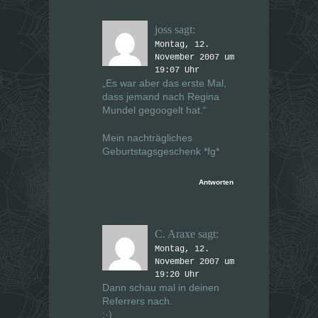
joss
sagt:
Montag, 12.
November 2007 um
19:07 Uhr
„Es war aber das erste Mal,
dass jemand nach Regina
Mundel gegoogelt hat.“
Mein nachträgliches
Geburtstagsgeschenk *fg*
Antworten
C. Araxe
sagt:
Montag, 12.
November 2007 um
19:20 Uhr
Dann schau mal in deinen
Referrers nach.
:·)