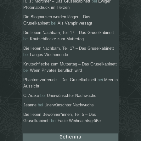
R.I.P. Mortimer – Das Gruselkabinett
bei
Ewiger
Pfotenabdruck im Herzen
Die Blogpausen werden länger – Das
Gruselkabinett
bei
Als Vampir versagt
Die lieben Nachbarn, Teil 17 – Das Gruselkabinett
bei
Knutschflecke zum Muttertag
Die lieben Nachbarn, Teil 17 – Das Gruselkabinett
bei
Langes Wochenende
Knutschflecke zum Muttertag – Das Gruselkabinett
bei
Wenn Privates beruflich wird
Phantomvorfreude – Das Gruselkabinett
bei
Meer in
Aussicht
C. Araxe
bei
Unerwünschter Nachwuchs
Jeanne
bei
Unerwünschter Nachwuchs
Die lieben Bewohner*innen, Teil 5 – Das
Gruselkabinett
bei
Faule Weihnachtsgrüße
Gehenna