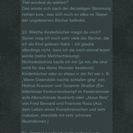
Titel würdest du wählen?
Das würde sich nach der derzeitigen Stimmung
richten bzw., was sich noch so alles im Stapel
der ungelesenen Bücher befindet.
10. Welche Kinderbücher magst du noch?
Sicher mag ich noch sehr viele der Bücher, die
ich als Kind gelesen habe – ich glaube
allerdings nicht, dass ich sie noch einmal lesen
würde (siehe Mehrfachlesung).
Nichtsdestotrotz kaufe ich mir (ja mir, die sind
nicht für das kleine Monster bestimmt)
Kinderbücher oder so etwas in der Art wie z. B.
„Wenn Gwendolin nachts schlafen ging“ von
Helmut Krausser und Susanne Straßer (Ein
bitterböser Konkurrenzkampf im Kinderzimmer
aufs Allerschönste illustriert) oder „Jesus Betz“
von Fred Bernard und Francois Roca (Aus
dem Leben eines Rumpfmenschen und sehr
makaber, ebenfalls mit sehr schönen
Illustrationen.)
So, diesmal werde ich auch andere Leute