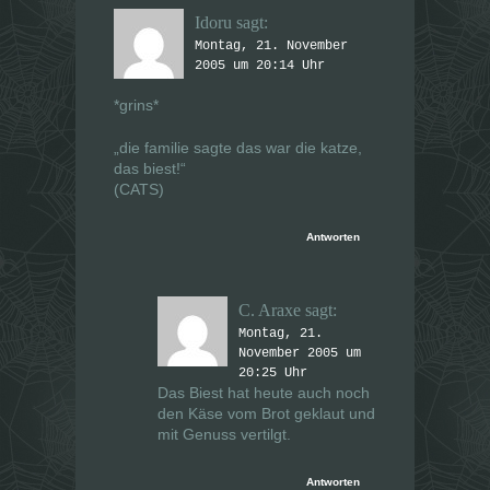
n
n
s
s
Idoru
sagt:
t
t
e
e
Montag, 21. November
r
r
g
2005 um 20:14 Uhr
g
e
e
ö
ö
*grins*
f
f
f
f
n
n
e
e
„die familie sagte das war die katze,
t
t
das biest!“
)
)
(CATS)
Antworten
C. Araxe
sagt:
Montag, 21.
November 2005 um
20:25 Uhr
Das Biest
hat heute auch noch
den Käse vom Brot geklaut und
mit Genuss vertilgt.
Antworten