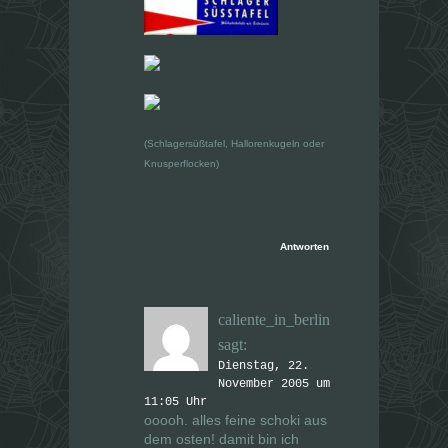
(Schlagersüßtafel, Hallorenkugeln oder
Knusperflocken)
Antworten
caliente_in_berlin
sagt:
Dienstag, 22.
November 2005 um
11:05 Uhr
ooooh. alles feine schoki aus
dem osten! damit bin ich