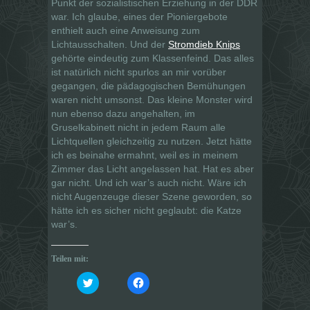
Punkt der sozialistischen Erziehung in der DDR
war. Ich glaube, eines der Pioniergebote
enthielt auch eine Anweisung zum
Lichtausschalten. Und der
Stromdieb Knips
gehörte eindeutig zum Klassenfeind. Das alles
ist natürlich nicht spurlos an mir vorüber
gegangen, die pädagogischen Bemühungen
waren nicht umsonst. Das kleine Monster wird
nun ebenso dazu angehalten, im
Gruselkabinett nicht in jedem Raum alle
Lichtquellen gleichzeitig zu nutzen. Jetzt hätte
ich es beinahe ermahnt, weil es in meinem
Zimmer das Licht angelassen hat. Hat es aber
gar nicht. Und ich war’s auch nicht. Wäre ich
nicht Augenzeuge dieser Szene geworden, so
hätte ich es sicher nicht geglaubt: die Katze
war’s.
Teilen mit:
K
K
l
l
i
i
c
c