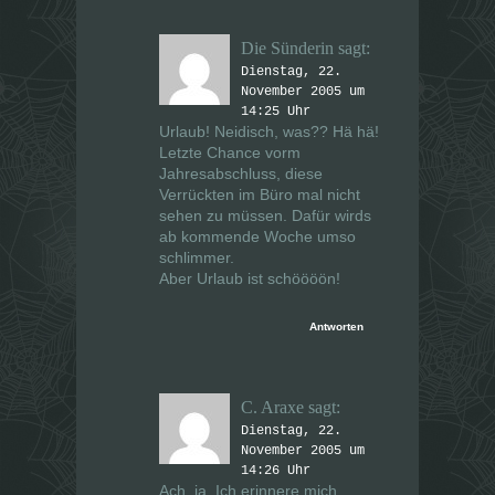
Die Sünderin
sagt:
Dienstag, 22.
November 2005 um
14:25 Uhr
Urlaub! Neidisch, was?? Hä hä!
Letzte Chance vorm
Jahresabschluss, diese
Verrückten im Büro mal nicht
sehen zu müssen. Dafür wirds
ab kommende Woche umso
schlimmer.
Aber Urlaub ist schöööön!
Antworten
C. Araxe
sagt:
Dienstag, 22.
November 2005 um
14:26 Uhr
Ach, ja. Ich erinnere mich.