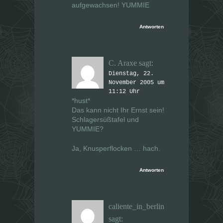
aufgewachsen! YUMMIE
Antworten
C. Araxe
sagt:
Dienstag, 22.
November 2005 um
11:12 Uhr
*hust*
Das kann nicht Ihr Ernst sein!
Schlagersüßtafel und
YUMMIE?
Ja, Knusperflocken … hach.
Antworten
caliente_in_berlin
sagt: