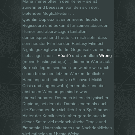
Marie immer öfter in den Keller – sie ist
zunehmend besessen von den sich dort
bietenden Möglichkeiten …
Quentin Dupieux ist einer meiner liebsten
Regisseure und bekannt für seinen absurden
Humor und aberwitzigen Einfällen –
dementsprechend freute ich mich sehr, dass
sein neuster Film bei den Fantasy Filmfest
Nights gezeigt wurde. Im Gegensatz zu meinen
Liebslingsfilmen –
Réalité
und vor allem
Wrong
(meine Einstiegsdroge) –, die mehr Werte aufs
Surreale legen, sind hier nun wieder wie auch
schon bei seinen letzten Werken deutlicher
Handlung und Leitmotive (Stichwort Midlife-
Crisis und Jugendwahn) erkennbar und die
abstrusen Wendungen sind etwas
überschaubarer. Dennoch ist es ein typischer
Dupieux, bei dem die Darstellenden als auch
die Zuschauenden sichtlich ihren Spaß haben.
Hinter der Komik steckt aber gerade auch in
dieser Satire viel melancholische Tragik und
Empathie. Unterhaltendes und Nachdenkliches
wird mühelos auf beste Weise