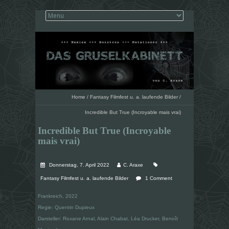
Home
/
Fantasy Filmfest u. a. laufende Bilder
/
Incredible But True (Incroyable mais vrai)
Incredible But True (Incroyable
mais vrai)
Donnerstag, 7. April 2022
C. Araxe
Fantasy Filmfest u. a. laufende Bilder
1 Comment
Frankreich, 2022
Regie: Quentin Dupieux
Darsteller: Roxane Arnal, Alain Chabat, Léa Drucker, Benoît