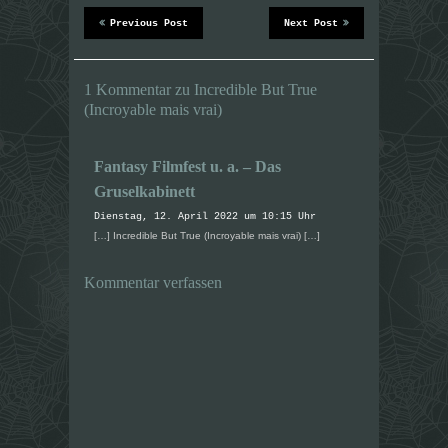
e
e
u
u
Previous Post
Next Post
e
e
m
m
F
F
e
e
n
n
1 Kommentar zu Incredible But True
s
s
t
t
(Incroyable mais vrai)
e
e
r
r
g
g
e
e
ö
ö
Fantasy Filmfest u. a. – Das
f
f
f
f
Gruselkabinett
n
n
e
e
Dienstag, 12. April 2022 um 10:15 Uhr
t
t
)
)
[…] Incredible But True (Incroyable mais vrai) […]
Kommentar verfassen