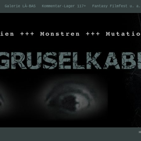
Galerie LÀ-BAS
Kommentar-Lager 117+
Fantasy Filmfest u. a.
H