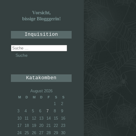
Vorsicht,
bissige Blogggerin!
Inquisition
Suche
nach:
Katakomben
August 2026
M
D
M
D
F
S
S
1
2
3
4
5
6
7
8
9
10
11
12
13
14
15
16
17
18
19
20
21
22
23
24
25
26
27
28
29
30