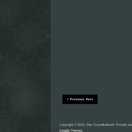
r
r
g
g
e
e
ö
ö
f
f
f
f
n
n
e
e
t
t
)
)
Previous Post
Copyright © 2026, Das Gruselkabinett. Proudly p
Iceable Themes
.