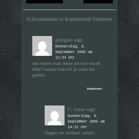
i
i
n
n
n
n
e
e
u
u
16 Kommentare zu Kopulierende Einhörner
e
e
m
m
F
F
e
e
n
n
s
s
gulogulo
sagt:
t
t
e
e
Donnerstag, 8.
r
r
g
September 2005 um
g
e
e
13:34 Uhr
ö
ö
wie nennt man diese art von musik
f
f
f
f
bitte? sowas hab ich ja noch nie
n
n
e
e
gehört.
t
t
)
)
Antworten
C. Araxe
sagt:
Donnerstag, 8.
September 2005 um
14:12 Uhr
Sagen wir einfach: schön.