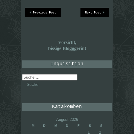
Previous Post
Next Post
Vorsicht,
bissige Blogggerin!
Inquisition
Suche
nach:
Katakomben
August 2026
M
D
M
D
F
S
S
1
2