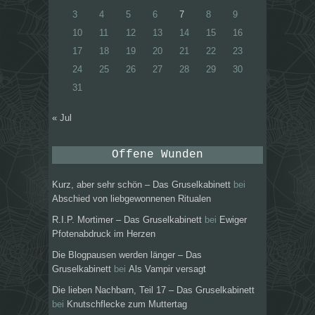
3
4
5
6
7
8
9
10
11
12
13
14
15
16
17
18
19
20
21
22
23
24
25
26
27
28
29
30
31
« Jul
Offene Wunden
Kurz, aber sehr schön – Das Gruselkabinett
bei
Abschied von liebgewonnenen Ritualen
R.I.P. Mortimer – Das Gruselkabinett
bei
Ewiger
Pfotenabdruck im Herzen
Die Blogpausen werden länger – Das
Gruselkabinett
bei
Als Vampir versagt
Die lieben Nachbarn, Teil 17 – Das Gruselkabinett
bei
Knutschflecke zum Muttertag