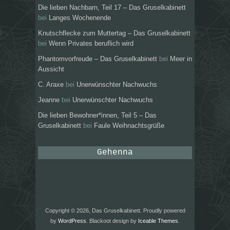
Die lieben Nachbarn, Teil 17 – Das Gruselkabinett
bei
Langes Wochenende
Knutschflecke zum Muttertag – Das Gruselkabinett
bei
Wenn Privates beruflich wird
Phantomvorfreude – Das Gruselkabinett
bei
Meer in
Aussicht
C. Araxe
bei
Unerwünschter Nachwuchs
Jeanne
bei
Unerwünschter Nachwuchs
Die lieben Bewohner*innen, Teil 5 – Das
Gruselkabinett
bei
Faule Weihnachtsgrüße
Gehenna
Copyright © 2026, Das Gruselkabinett. Proudly powered
by
WordPress
. Blackoot design by
Iceable Themes
.