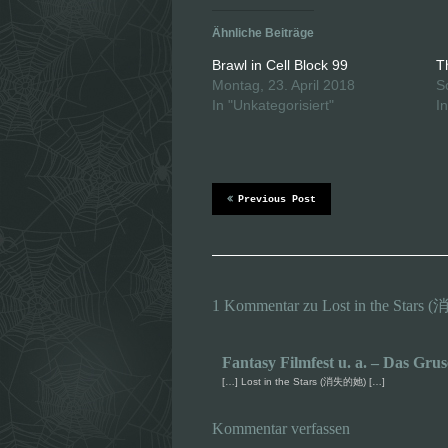
k
k
,
,
u
u
Ähnliche Beiträge
m
m
ü
a
b
u
Brawl in Cell Block 99
T
e
f
Montag, 23. April 2018
S
r
F
T
a
In "Unkategorisiert"
I
w
c
i
e
t
b
t
o
e
o
r
k
z
z
u
u
Previous Post
t
t
e
e
i
i
l
l
e
e
n
n
(
(
W
W
i
i
1 Kommentar zu Lost in the Star
r
r
d
d
i
i
n
n
Fantasy Filmfest u. a. – Das Grus
n
n
e
e
[…] Lost in the Stars (消失的她) […]
u
u
e
e
m
m
F
F
Kommentar verfassen
e
e
n
n