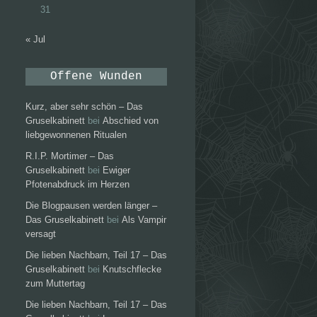
31
« Jul
Offene Wunden
Kurz, aber sehr schön – Das
Gruselkabinett
bei
Abschied von
liebgewonnenen Ritualen
R.I.P. Mortimer – Das
Gruselkabinett
bei
Ewiger
Pfotenabdruck im Herzen
Die Blogpausen werden länger –
Das Gruselkabinett
bei
Als Vampir
versagt
Die lieben Nachbarn, Teil 17 – Das
Gruselkabinett
bei
Knutschflecke
zum Muttertag
Die lieben Nachbarn, Teil 17 – Das