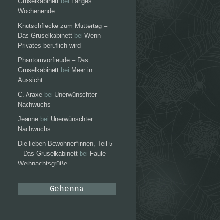
Gruselkabinett
bei
Langes
Wochenende
Knutschflecke zum Muttertag –
Das Gruselkabinett
bei
Wenn
Privates beruflich wird
Phantomvorfreude – Das
Gruselkabinett
bei
Meer in
Aussicht
C. Araxe
bei
Unerwünschter
Nachwuchs
Jeanne
bei
Unerwünschter
Nachwuchs
Die lieben Bewohner*innen, Teil 5
– Das Gruselkabinett
bei
Faule
Weihnachtsgrüße
Gehenna