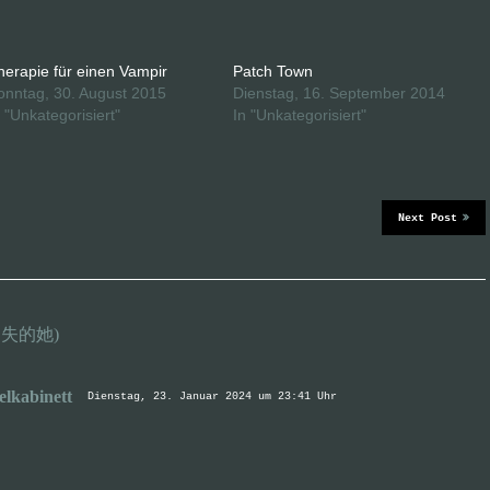
herapie für einen Vampir
Patch Town
onntag, 30. August 2015
Dienstag, 16. September 2014
n "Unkategorisiert"
In "Unkategorisiert"
Next Post
s (消失的她)
elkabinett
Dienstag, 23. Januar 2024 um 23:41 Uhr