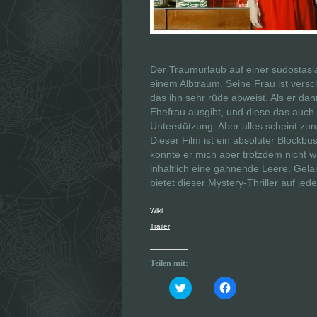
Der Traumurlaub auf einer südostasia
einem Albtraum. Seine Frau ist versc
das ihn sehr rüde abweist. Als er da
Ehefrau ausgibt, und diese das auch 
Unterstützung. Aber alles scheint zu
Dieser Film ist ein absoluter Blockb
konnte er mich aber trotzdem nicht wir
inhaltlich eine gähnende Leere. Gela
bietet dieser Mystery-Thriller auf jede
Wiki
Trailer
Teilen mit:
K
K
l
l
i
i
c
c