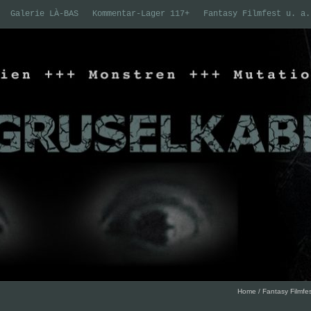
Galerie LÀ-BAS
Kommentar-Lager 117+
Fantasy Filmfest u. a.
Home
/
Fantasy Filmfes