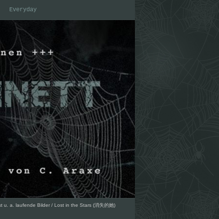
Everyday
t u. a. laufende Bilder
/
Lost in the Stars (消失的她)