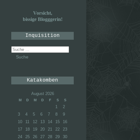
Vorsicht,
bissige Blogggerin!
Inquisition
Suche
nach:
Katakomben
August 2026
M
D
M
D
F
S
S
1
2
3
4
5
6
7
8
9
10
11
12
13
14
15
16
17
18
19
20
21
22
23
24
25
26
27
28
29
30