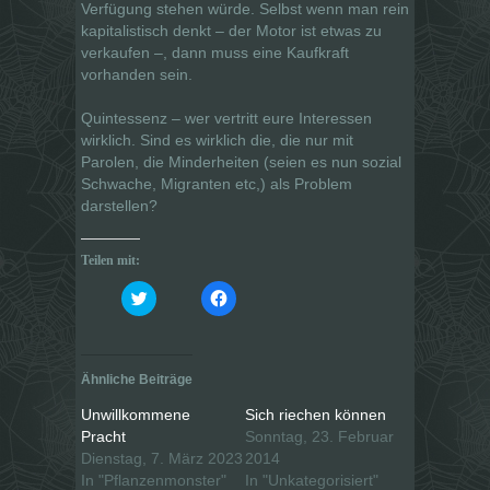
Verfügung stehen würde. Selbst wenn man rein
kapitalistisch denkt – der Motor ist etwas zu
verkaufen –, dann muss eine Kaufkraft
vorhanden sein.
Quintessenz – wer vertritt eure Interessen
wirklich. Sind es wirklich die, die nur mit
Parolen, die Minderheiten (seien es nun sozial
Schwache, Migranten etc,) als Problem
darstellen?
Teilen mit:
K
K
l
l
i
i
c
c
k
k
,
,
u
u
Ähnliche Beiträge
m
m
ü
a
b
u
Unwillkommene
Sich riechen können
e
f
Pracht
Sonntag, 23. Februar
r
F
T
a
Dienstag, 7. März 2023
2014
w
c
i
e
In "Pflanzenmonster"
In "Unkategorisiert"