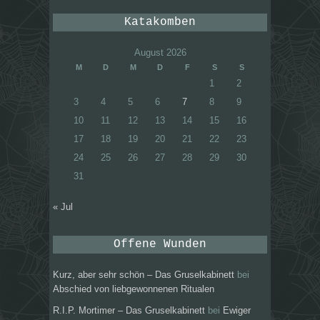
Katakomben
August 2026
M
D
M
D
F
S
S
1
2
3
4
5
6
7
8
9
10
11
12
13
14
15
16
17
18
19
20
21
22
23
24
25
26
27
28
29
30
31
« Jul
Offene Wunden
Kurz, aber sehr schön – Das Gruselkabinett
bei
Abschied von liebgewonnenen Ritualen
R.I.P. Mortimer – Das Gruselkabinett
bei
Ewiger