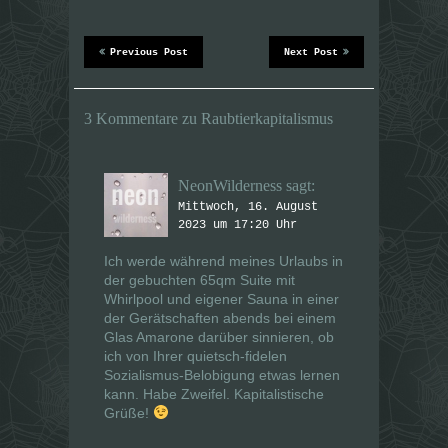
n
n
(
(
W
W
i
i
r
r
Previous Post
Next Post
d
d
i
i
n
n
n
n
e
e
3 Kommentare zu Raubtierkapitalismus
u
u
e
e
m
m
F
F
e
e
NeonWilderness
sagt:
n
n
s
s
Mittwoch, 16. August
t
t
e
e
2023 um 17:20 Uhr
r
r
g
g
e
e
Ich werde während meines Urlaubs in
ö
ö
der gebuchten 65qm Suite mit
f
f
f
f
Whirlpool und eigener Sauna in einer
n
n
der Gerätschaften abends bei einem
e
e
t
t
Glas Amarone darüber sinnieren, ob
)
)
ich von Ihrer quietsch-fidelen
Sozialismus-Belobigung etwas lernen
kann. Habe Zweifel. Kapitalistische
Grüße!