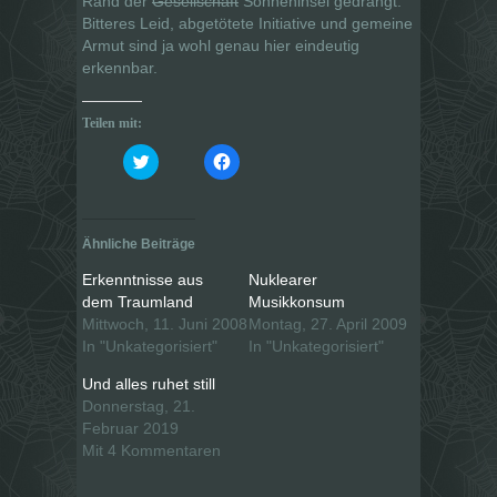
Rand der
Gesellschaft
Sonneninsel gedrängt.
Bitteres Leid, abgetötete Initiative und gemeine
Armut sind ja wohl genau hier eindeutig
erkennbar.
Teilen mit:
K
K
l
l
i
i
c
c
k
k
,
,
u
u
Ähnliche Beiträge
m
m
ü
a
b
u
Erkenntnisse aus
Nuklearer
e
f
dem Traumland
Musikkonsum
r
F
T
a
Mittwoch, 11. Juni 2008
Montag, 27. April 2009
w
c
i
e
In "Unkategorisiert"
In "Unkategorisiert"
t
b
t
o
Und alles ruhet still
e
o
r
k
Donnerstag, 21.
z
z
u
u
Februar 2019
t
t
Mit 4 Kommentaren
e
e
i
i
l
l
e
e