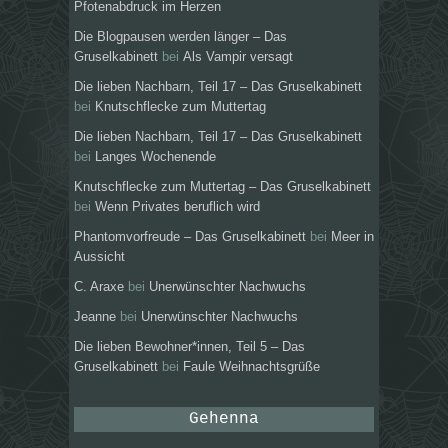
Pfotenabdruck im Herzen
Die Blogpausen werden länger – Das
Gruselkabinett
bei
Als Vampir versagt
Die lieben Nachbarn, Teil 17 – Das Gruselkabinett
bei
Knutschflecke zum Muttertag
Die lieben Nachbarn, Teil 17 – Das Gruselkabinett
bei
Langes Wochenende
Knutschflecke zum Muttertag – Das Gruselkabinett
bei
Wenn Privates beruflich wird
Phantomvorfreude – Das Gruselkabinett
bei
Meer in
Aussicht
C. Araxe
bei
Unerwünschter Nachwuchs
Jeanne
bei
Unerwünschter Nachwuchs
Die lieben Bewohner*innen, Teil 5 – Das
Gruselkabinett
bei
Faule Weihnachtsgrüße
Gehenna