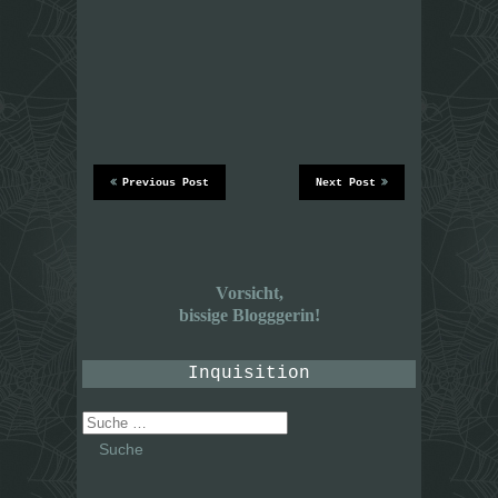
Previous Post
Next Post
Vorsicht,
bissige Blogggerin!
Inquisition
Suche
nach: