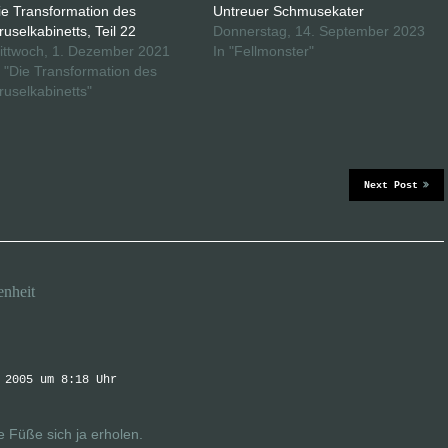
ie Transformation des
Untreuer Schmusekater
ruselkabinetts, Teil 22
Donnerstag, 14. September 2023
ittwoch, 1. Dezember 2021
In "Fellmonster"
n "Die Transformation des
ruselkabinetts"
Next Post
nheit
 2005 um 8:18 Uhr
e Füße sich ja erholen.