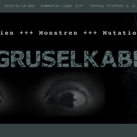
Galerie LÀ-BAS
Kommentar-Lager 117+
Fantasy Filmfest u. a.