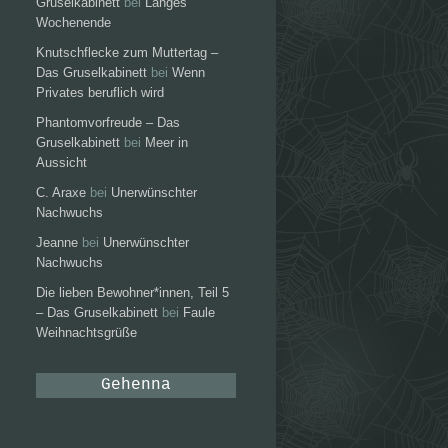
Gruselkabinett
bei
Langes
Wochenende
Knutschflecke zum Muttertag –
Das Gruselkabinett
bei
Wenn
Privates beruflich wird
Phantomvorfreude – Das
Gruselkabinett
bei
Meer in
Aussicht
C. Araxe
bei
Unerwünschter
Nachwuchs
Jeanne
bei
Unerwünschter
Nachwuchs
Die lieben Bewohner*innen, Teil 5
– Das Gruselkabinett
bei
Faule
Weihnachtsgrüße
Gehenna