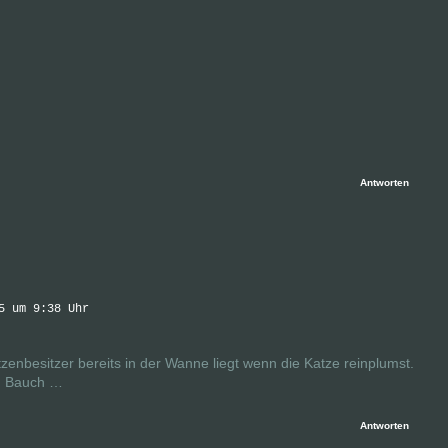
Antworten
5 um 9:38 Uhr
zenbesitzer bereits in der Wanne liegt wenn die Katze reinplumst.
em Bauch …
Antworten