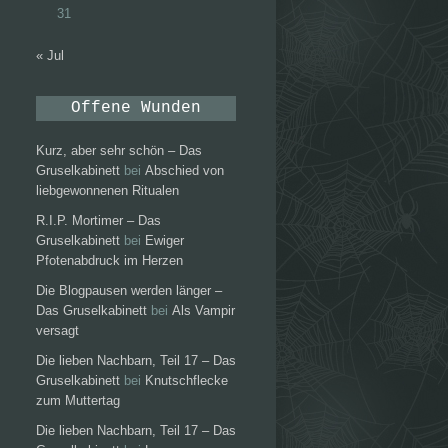
31
« Jul
Offene Wunden
Kurz, aber sehr schön – Das
Gruselkabinett
bei
Abschied von
liebgewonnenen Ritualen
R.I.P. Mortimer – Das
Gruselkabinett
bei
Ewiger
Pfotenabdruck im Herzen
Die Blogpausen werden länger –
Das Gruselkabinett
bei
Als Vampir
versagt
Die lieben Nachbarn, Teil 17 – Das
Gruselkabinett
bei
Knutschflecke
zum Muttertag
Die lieben Nachbarn, Teil 17 – Das