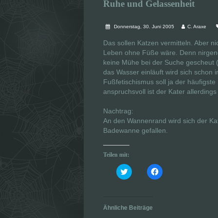
Ruhe und Gelassenheit
Donnerstag, 30. Juni 2005
C. Araxe
Das sollen Katzen vermitteln. Aber ni
Leben ohne Füße wäre. Denn nirgend
keine Mühe bei der Suche gescheut (
das Wasser einläuft wird sich schon 
Fußfetischismus soll ja der häufigste 
anspruchsvoll ist der Kater allerdings 
Nachtrag:
An den Wannenrand wird sich der Kater
Badewanne gefallen.
Teilen mit:
K
K
l
l
i
i
c
c
k
k
,
,
u
u
Ähnliche Beiträge
m
m
ü
a