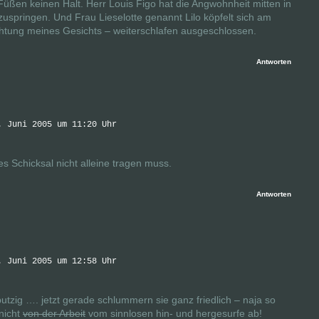
ßen keinen Halt. Herr Louis Figo hat die Angwohnheit mitten in
uspringen. Und Frau Lieselotte genannt Lilo köpfelt sich am
chtung meines Gesichts – weiterschlafen ausgeschlossen.
Antworten
. Juni 2005 um 11:20 Uhr
 Schicksal nicht alleine tragen muss.
Antworten
. Juni 2005 um 12:58 Uhr
utzig …. jetzt gerade schlummern sie ganz friedlich – naja so
nicht
von der Arbeit
vom sinnlosen hin- und hergesurfe ab!