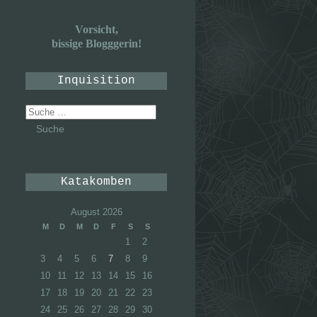
Vorsicht,
bissige Blogggerin!
Inquisition
Suche
nach:
Katakomben
August 2026
M
D
M
D
F
S
S
1
2
3
4
5
6
7
8
9
10
11
12
13
14
15
16
17
18
19
20
21
22
23
24
25
26
27
28
29
30