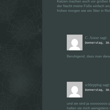
Katzen machen auch vor großen Fü
der Nacht meine Füße einfach anz
frühen morgen wie ein Stier in Ri
C. Araxe
sagt:
Donnerstag, 30
Beruhigend, dass man dieses
schlepplog
sagt:
Donnerstag, 30
und sie sind ja soooooooo p
halten sie mich wenigstens 