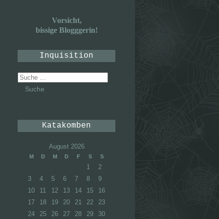
Vorsicht,
bissige Blogggerin!
Inquisition
Suche
nach:
Katakomben
August 2026
M
D
M
D
F
S
S
1
2
3
4
5
6
7
8
9
10
11
12
13
14
15
16
17
18
19
20
21
22
23
24
25
26
27
28
29
30