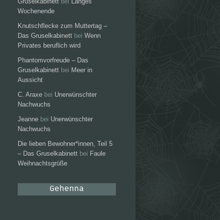
Gruselkabinett
bei
Langes
Wochenende
Knutschflecke zum Muttertag –
Das Gruselkabinett
bei
Wenn
Privates beruflich wird
Phantomvorfreude – Das
Gruselkabinett
bei
Meer in
Aussicht
C. Araxe
bei
Unerwünschter
Nachwuchs
Jeanne
bei
Unerwünschter
Nachwuchs
Die lieben Bewohner*innen, Teil 5
– Das Gruselkabinett
bei
Faule
Weihnachtsgrüße
Gehenna