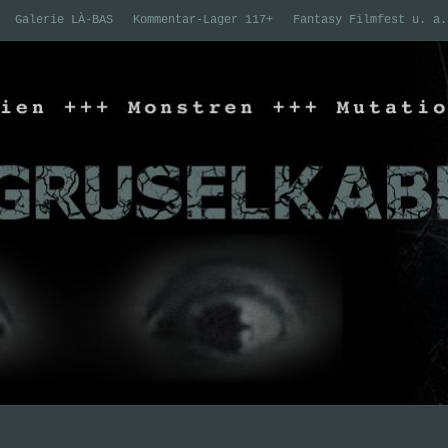
Galerie LÀ-BAS
Kommentar-Lager 117+
Fantasy Filmfest u. a.