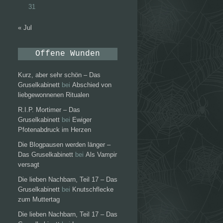
31
« Jul
Offene Wunden
Kurz, aber sehr schön – Das
Gruselkabinett
bei
Abschied von
liebgewonnenen Ritualen
R.I.P. Mortimer – Das
Gruselkabinett
bei
Ewiger
Pfotenabdruck im Herzen
Die Blogpausen werden länger –
Das Gruselkabinett
bei
Als Vampir
versagt
Die lieben Nachbarn, Teil 17 – Das
Gruselkabinett
bei
Knutschflecke
zum Muttertag
Die lieben Nachbarn, Teil 17 – Das