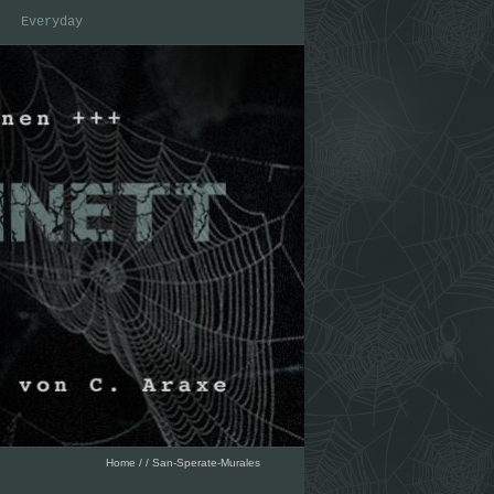
Everyday
Home
/
/
San-Sperate-Murales