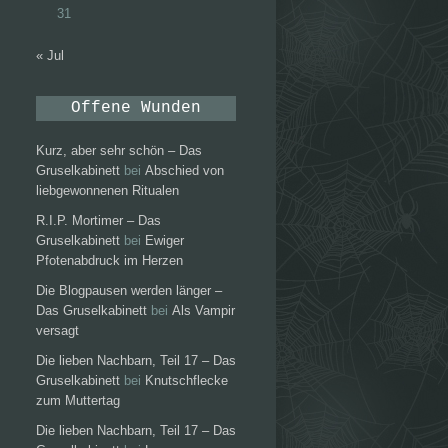
31
« Jul
Offene Wunden
Kurz, aber sehr schön – Das
Gruselkabinett
bei
Abschied von
liebgewonnenen Ritualen
R.I.P. Mortimer – Das
Gruselkabinett
bei
Ewiger
Pfotenabdruck im Herzen
Die Blogpausen werden länger –
Das Gruselkabinett
bei
Als Vampir
versagt
Die lieben Nachbarn, Teil 17 – Das
Gruselkabinett
bei
Knutschflecke
zum Muttertag
Die lieben Nachbarn, Teil 17 – Das