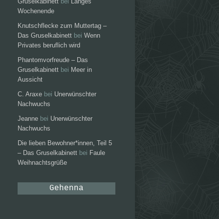
Gruselkabinett
bei
Langes
Wochenende
Knutschflecke zum Muttertag –
Das Gruselkabinett
bei
Wenn
Privates beruflich wird
Phantomvorfreude – Das
Gruselkabinett
bei
Meer in
Aussicht
C. Araxe
bei
Unerwünschter
Nachwuchs
Jeanne
bei
Unerwünschter
Nachwuchs
Die lieben Bewohner*innen, Teil 5
– Das Gruselkabinett
bei
Faule
Weihnachtsgrüße
Gehenna