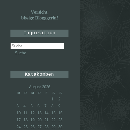
Vorsicht,
bissige Blogggerin!
Inquisition
Suche
nach:
Katakomben
August 2026
M
D
M
D
F
S
S
1
2
3
4
5
6
7
8
9
10
11
12
13
14
15
16
17
18
19
20
21
22
23
24
25
26
27
28
29
30