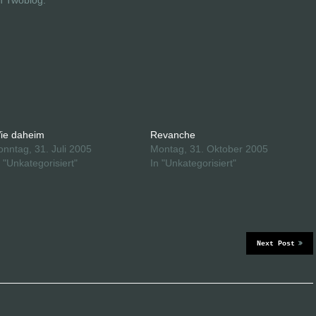
n Twoblog.
ie daheim
Revanche
onntag, 31. Juli 2005
Montag, 31. Oktober 2005
n "Unkategorisiert"
In "Unkategorisiert"
Next Post