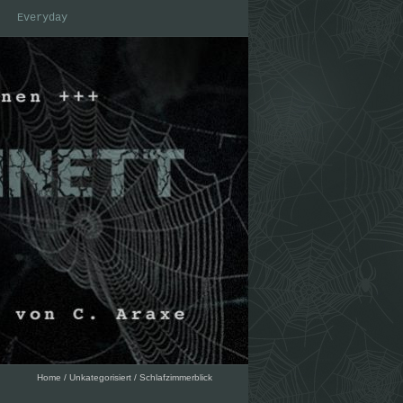
Everyday
Home
/
Unkategorisiert
/
Schlafzimmerblick