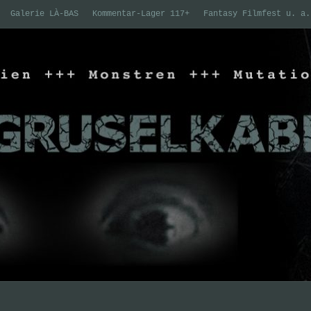
Galerie LÀ-BAS
Kommentar-Lager 117+
Fantasy Filmfest u. a.