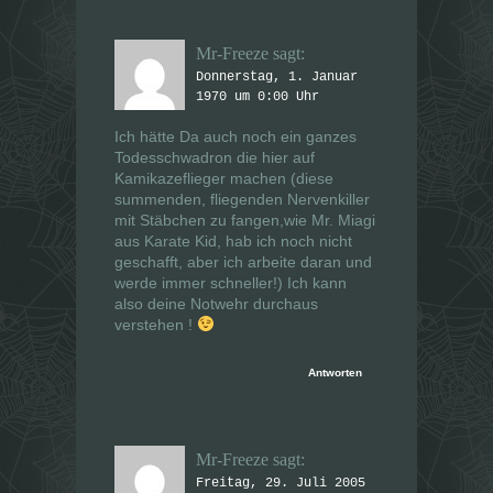
F
F
e
e
n
n
s
s
Mr-Freeze
sagt:
t
t
e
e
Donnerstag, 1. Januar
r
r
g
1970 um 0:00 Uhr
g
e
e
ö
ö
Ich hätte Da auch noch ein ganzes
f
f
f
f
Todesschwadron die hier auf
n
n
e
e
Kamikazeflieger machen (diese
t
t
summenden, fliegenden Nervenkiller
)
)
mit Stäbchen zu fangen,wie Mr. Miagi
aus Karate Kid, hab ich noch nicht
geschafft, aber ich arbeite daran und
werde immer schneller!) Ich kann
also deine Notwehr durchaus
verstehen !
Antworten
Mr-Freeze
sagt:
Freitag, 29. Juli 2005