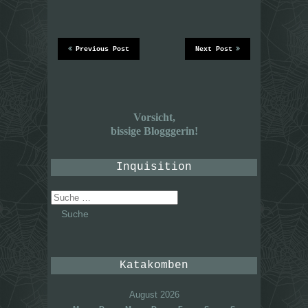
Previous Post
Next Post
Vorsicht,
bissige Blogggerin!
Inquisition
Suche
nach:
Katakomben
August 2026