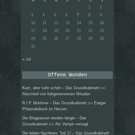
M
D
M
D
F
S
S
1
2
3
4
5
6
7
8
9
10
11
12
13
14
15
16
17
18
19
20
21
22
23
24
25
26
27
28
29
30
31
« Jul
Offene Wunden
Kurz, aber sehr schön – Das Gruselkabinett
bei
Abschied von liebgewonnenen Ritualen
R.I.P. Mortimer – Das Gruselkabinett
bei
Ewiger
Pfotenabdruck im Herzen
Die Blogpausen werden länger – Das
Gruselkabinett
bei
Als Vampir versagt
Die lieben Nachbarn, Teil 17 – Das Gruselkabinett