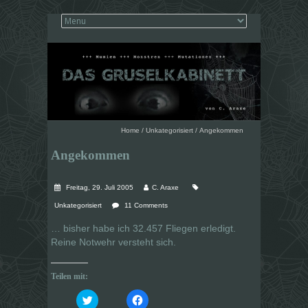
Home
/
Unkategorisiert
/
Angekommen
Angekommen
Freitag, 29. Juli 2005
C. Araxe
Unkategorisiert
11 Comments
… bisher habe ich 32.457 Fliegen erledigt.
Reine Notwehr versteht sich.
Teilen mit:
K
K
l
l