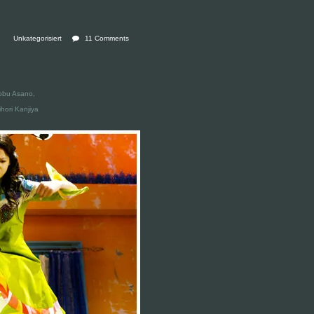
Unkategorisiert
11 Comments
nobu Asano,
hori Kanjiya