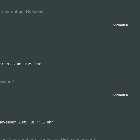
on beruht auf Reflexen.
Antworten
er 2005 um 0:25 Uhr
gesehn?
Antworten
November 2005 um 7:55 Uhr
ugust) in Hamburg. Der war wirklich sehenswert!