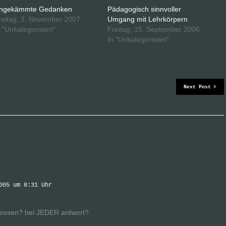
ngekämmte Gedanken
Pädagogisch sinnvoller
reitag, 2. November 2007
Umgang mit Lehrkörpern
n "Unkategorisiert"
Freitag, 15. September 2006
In "Unkategorisiert"
Next Post
005 um 8:31 Uhr
hossen? bei JEDER antwort?