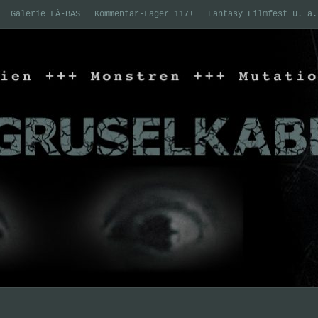
Galerie LÀ-BAS
Kommentar-Lager 117+
Fantasy Filmfest u. a.