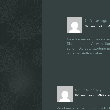
r
r
g
g
e
e
ö
ö
f
f
f
f
n
n
C. Araxe
sagt:
e
e
t
t
Montag, 22. Au
)
)
Geschossen nicht, es waren 
Disput über die Antwort. K
sehen. Die Beantwortung mit
um einen Auftraggeber.
sokrates2005
sagt:
Montag, 22. August 2
Zu obenstehendem Foto … will ic