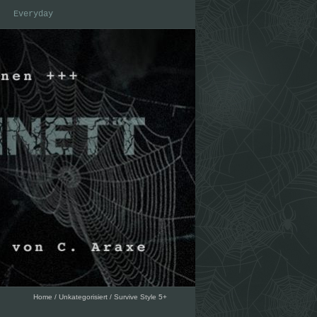
Everyday
Home
/
Unkategorisiert
/
Survive Style 5+