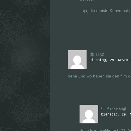
Jaja, die meiste Konversati
rip
sagt:
Dienstag, 29. Novemb
hehe und wo haben sie den film 
C. Araxe
sagt:
Dienstag, 29. 
Beim Fantasyfilmfest (21. A