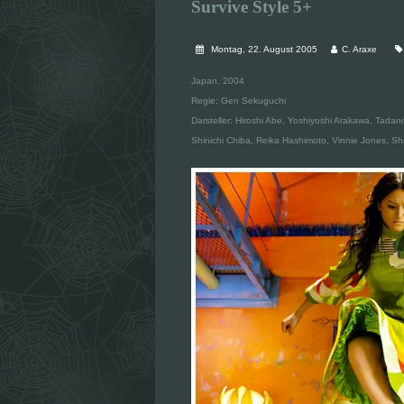
Survive Style 5+
Montag, 22. August 2005
C. Araxe
Japan, 2004
Regie: Gen Sekuguchi
Darsteller: Hiroshi Abe, Yoshiyoshi Arakawa, Tada
Shinichi Chiba, Reika Hashimoto, Vinnie Jones, Shi