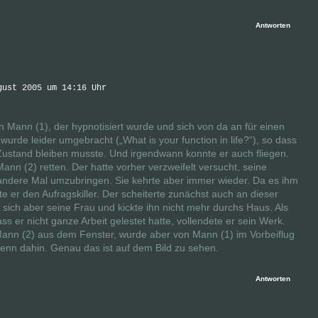
Antworten
gust 2005 um 14:16 Uhr
 Mann (1), der hypnotisiert wurde und sich von da an für einen
wurde leider umgebracht („What is your function in life?“), so dass
Zustand bleiben musste. Und irgendwann konnte er auch fliegen.
nn (2) retten. Der hatte vorher verzweifelt versucht, seine
andere Mal umzubringen. Sie kehrte aber immer wieder. Da es ihm
te er den Aufragskiller. Der scheiterte zunächst auch an dieser
e sich aber seine Frau und kickte ihn nicht mehr durchs Haus. Als
ss er nicht ganze Arbeit gelestet hatte, vollendete er sein Werk.
 Mann (2) aus dem Fenster, wurde aber von Mann (1) im Vorbeiflug
 denn dahin. Genau das ist auf dem Bild zu sehen.
Antworten