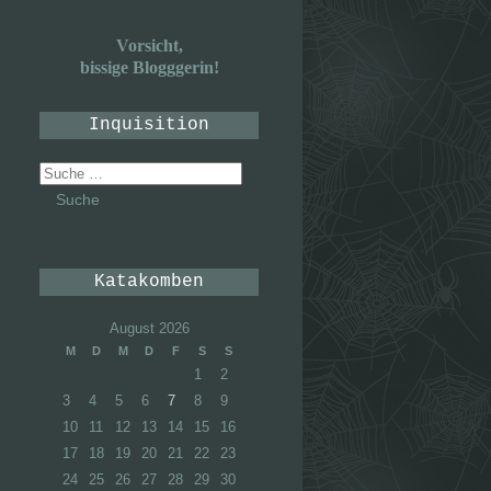
Vorsicht,
bissige Blogggerin!
Inquisition
Suche
nach:
Katakomben
August 2026
M
D
M
D
F
S
S
1
2
3
4
5
6
7
8
9
10
11
12
13
14
15
16
17
18
19
20
21
22
23
24
25
26
27
28
29
30