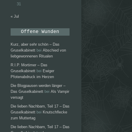
31
« Jul
Offene Wunden
Kurz, aber sehr schön – Das
Gruselkabinett
bei
Abschied von
liebgewonnenen Ritualen
R.I.P. Mortimer – Das
Gruselkabinett
bei
Ewiger
Pfotenabdruck im Herzen
Die Blogpausen werden länger –
Das Gruselkabinett
bei
Als Vampir
versagt
Die lieben Nachbarn, Teil 17 – Das
Gruselkabinett
bei
Knutschflecke
zum Muttertag
Die lieben Nachbarn, Teil 17 – Das