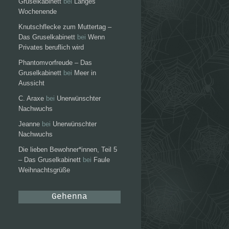
Gruselkabinett
bei
Langes
Wochenende
Knutschflecke zum Muttertag –
Das Gruselkabinett
bei
Wenn
Privates beruflich wird
Phantomvorfreude – Das
Gruselkabinett
bei
Meer in
Aussicht
C. Araxe
bei
Unerwünschter
Nachwuchs
Jeanne
bei
Unerwünschter
Nachwuchs
Die lieben Bewohner*innen, Teil 5
– Das Gruselkabinett
bei
Faule
Weihnachtsgrüße
Gehenna