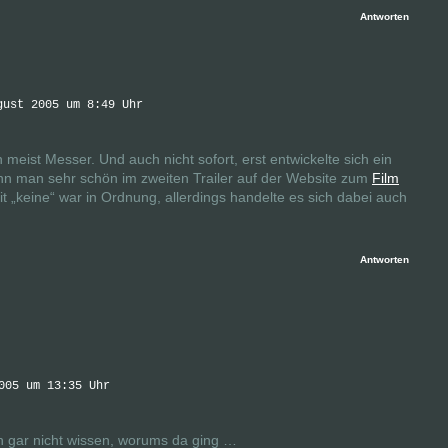
Antworten
gust 2005 um 8:49 Uhr
meist Messer. Und auch nicht sofort, erst entwickelte sich ein
ann man sehr schön im zweiten Trailer auf der Website zum
Film
 „keine“ war in Ordnung, allerdings handelte es sich dabei auch
Antworten
005 um 13:35 Uhr
h gar nicht wissen, worums da ging …