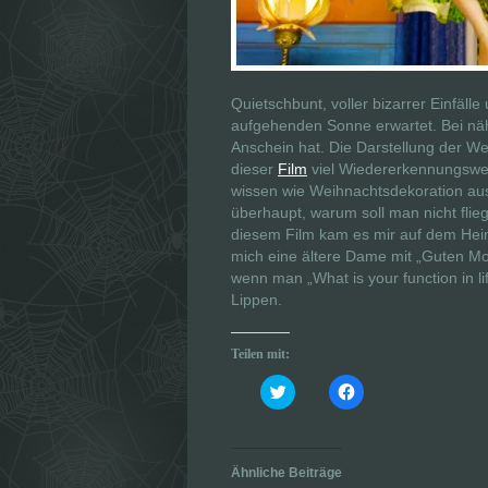
Quietschbunt, voller bizarrer Einfäll
aufgehenden Sonne erwartet. Bei näh
Anschein hat. Die Darstellung der 
dieser
Film
viel Wiedererkennungswert
wissen wie Weihnachtsdekoration aus
überhaupt, warum soll man nicht fli
diesem Film kam es mir auf dem Hei
mich eine ältere Dame mit „Guten Mo
wenn man „What is your function in li
Lippen.
Teilen mit:
K
K
l
l
i
i
c
c
k
k
,
,
u
u
Ähnliche Beiträge
m
m