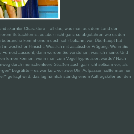
e und skurriler Charaktere – all das, was man aus dem Land der
erem Betrachten ist es aber nicht ganz so abgefahren wie es den
Werbebranche kommt einem doch sehr bekannt vor. Überhaupt hat
 in westlicher Hinsicht. Westlich mit asiatischer Prägung. Wenn Sie
 Fernost aussieht, dann werden Sie verstehen, was ich meine. Und
egen lernen können, wenn man zum Vogel hypnotisiert wurde? Nach
mweg durch menschenleere Straßen auch gar nicht seltsam vor, als
rgen“ begrüßte – es war kurz vor zwei Uhr. Aufpassen sollte man nur,
fe?“ gefragt wird, das lag nämlich ständig einem Auftragskiller auf den