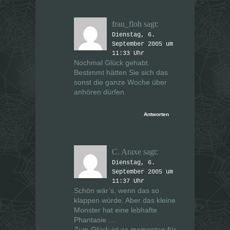
frau_floh
sagt:
Dienstag, 6.
September 2005 um
11:33 Uhr
Nochmal Glück gehabt.
Bestimmt hätten Sie sich das
sonst die ganze Woche über
anhören dürfen.
Antworten
C. Araxe
sagt:
Dienstag, 6.
September 2005 um
11:37 Uhr
Schön wär’s, wenn das so
klappen würde. Aber das kleine
Monster hat eine lebhafte
Phantasie …
Zum Glück ist es momentan für