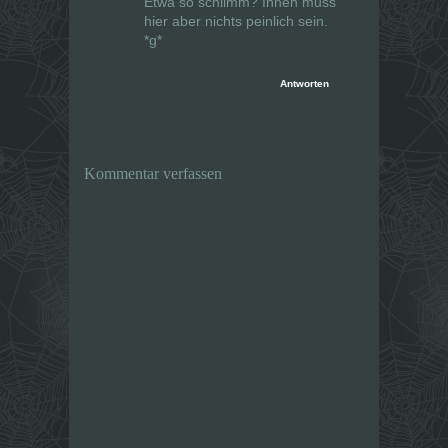
Etwa so schlimm? Ihnen muss
hier aber nichts peinlich sein.
*g*
Antworten
Kommentar verfassen