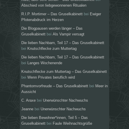
Abschied von liebgewonnenen Ritualen
R.I.P. Mortimer – Das Gruselkabinett
bei
Ewiger
Pfotenabdruck im Herzen
Die Blogpausen werden länger – Das
Gruselkabinett
bei
Als Vampir versagt
Die lieben Nachbarn, Teil 17 – Das Gruselkabinett
bei
Knutschflecke zum Muttertag
Die lieben Nachbarn, Teil 17 – Das Gruselkabinett
bei
Langes Wochenende
Knutschflecke zum Muttertag – Das Gruselkabinett
bei
Wenn Privates beruflich wird
Phantomvorfreude – Das Gruselkabinett
bei
Meer in
Aussicht
C. Araxe
bei
Unerwünschter Nachwuchs
Jeanne
bei
Unerwünschter Nachwuchs
Die lieben Bewohner*innen, Teil 5 – Das
Gruselkabinett
bei
Faule Weihnachtsgrüße