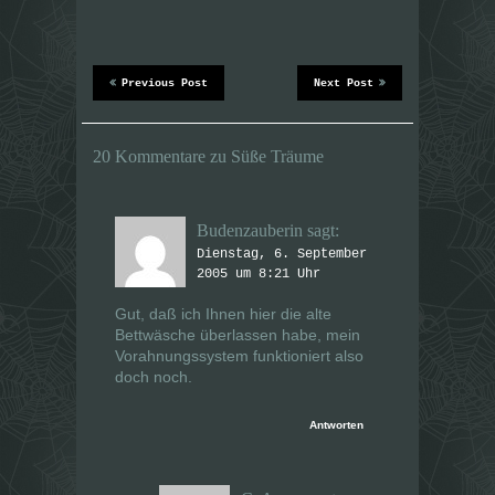
d
d
i
i
n
n
n
n
e
e
u
u
Previous Post
Next Post
e
e
m
m
F
F
e
e
n
n
20 Kommentare zu Süße Träume
s
s
t
t
e
e
r
r
g
g
e
e
Budenzauberin
sagt:
ö
ö
f
f
Dienstag, 6. September
f
f
n
2005 um 8:21 Uhr
n
e
e
t
t
Gut, daß ich Ihnen hier die alte
)
)
Bettwäsche überlassen habe, mein
Vorahnungssystem funktioniert also
doch noch.
Antworten