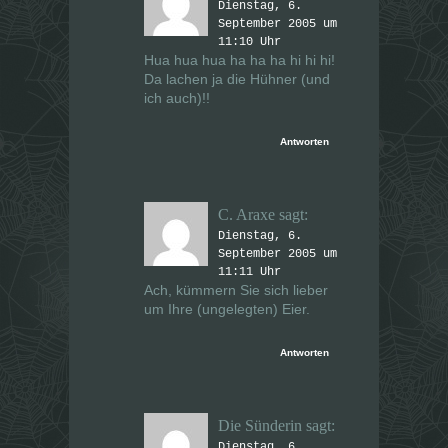
Dienstag, 6.
September 2005 um
11:10 Uhr
Hua hua hua ha ha ha hi hi hi!
Da lachen ja die Hühner (und
ich auch)!!
Antworten
C. Araxe
sagt:
Dienstag, 6.
September 2005 um
11:11 Uhr
Ach, kümmern Sie sich lieber
um Ihre (ungelegten) Eier.
Antworten
Die Sünderin
sagt:
Dienstag, 6.