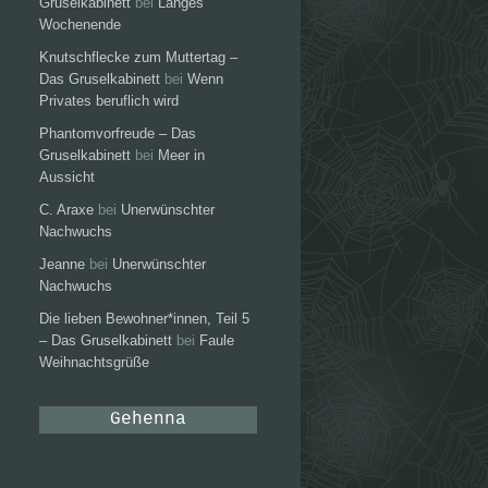
Gruselkabinett
bei
Langes
Wochenende
Knutschflecke zum Muttertag –
Das Gruselkabinett
bei
Wenn
Privates beruflich wird
Phantomvorfreude – Das
Gruselkabinett
bei
Meer in
Aussicht
C. Araxe
bei
Unerwünschter
Nachwuchs
Jeanne
bei
Unerwünschter
Nachwuchs
Die lieben Bewohner*innen, Teil 5
– Das Gruselkabinett
bei
Faule
Weihnachtsgrüße
Gehenna