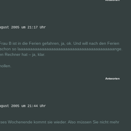
ugust 2005 um 21:17 Uhr
Frau B ist in die Ferien gefahren, ja, ok. Und will nach den Ferien
etzt schon so laaaaaaaaaaaaaaaaaaaaaaaaaaaaaaaaaaaaaaaaange.
n Rechner hat – ja, klar.
hollen.
Antworten
ugust 2005 um 21:44 Uhr
ses Wochenende kommt sie wieder. Also müssen Sie nicht mehr