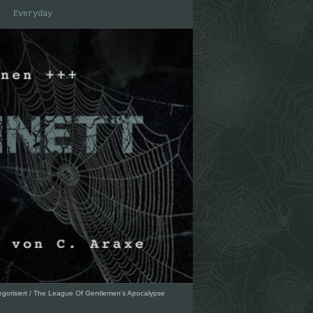
Everyday
gorisiert
/
The League Of Gentlemen’s Apocalypse