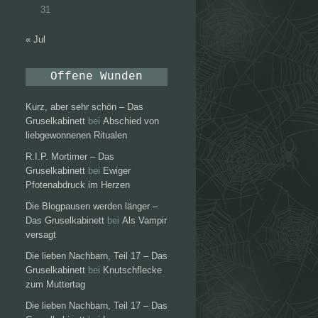
31
« Jul
Offene Wunden
Kurz, aber sehr schön – Das
Gruselkabinett
bei
Abschied von
liebgewonnenen Ritualen
R.I.P. Mortimer – Das
Gruselkabinett
bei
Ewiger
Pfotenabdruck im Herzen
Die Blogpausen werden länger –
Das Gruselkabinett
bei
Als Vampir
versagt
Die lieben Nachbarn, Teil 17 – Das
Gruselkabinett
bei
Knutschflecke
zum Muttertag
Die lieben Nachbarn, Teil 17 – Das