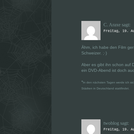
e
e
r
r
g
g
e
e
ö
ö
f
f
f
f
C. Araxe
sagt:
n
n
e
e
Freitag, 19. A
t
t
)
)
Ähm, ich habe den Film ger
Schweizer. ;·)
Aber es gibt ihn schon auf
ein DVD-Abend ist doch auc
*
In den nächsten Tagen werde ich sich
Städten in Deutschland stattfindet.
twoblog
sagt:
Freitag, 19. A