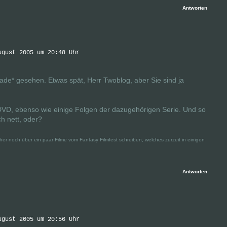
Antworten
ugust 2005 um 20:48 Uhr
ade* gesehen. Etwas spät, Herr Twoblog, aber Sie sind ja
 DVD, ebenso wie einige Folgen der dazugehörigen Serie. Und so
h nett, oder?
er noch über ein paar Filme vom Fantasy Filmfest schreiben, welches zurzeit in einigen
Antworten
ugust 2005 um 20:56 Uhr