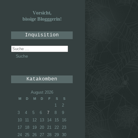
Vorsicht,
bissige Blogggerin!
Inquisition
Suche
nach:
Katakomben
August 2026
M
D
M
D
F
S
S
1
2
3
4
5
6
7
8
9
10
11
12
13
14
15
16
17
18
19
20
21
22
23
24
25
26
27
28
29
30