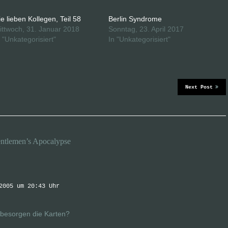
ie lieben Kollegen, Teil 58
Berlin Syndrome
ittwoch, 31. Januar 2018
Sonntag, 23. April 2017
n "Unkategorisiert"
In "Unkategorisiert"
Next Post
ntlemen’s Apocalypse
2005 um 20:43 Uhr
e besorgen die Karten?