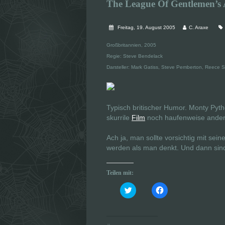
The League Of Gentlemen’s 
Freitag, 19. August 2005
C. Araxe
Großbritannien, 2005
Regie: Steve Bendelack
Darsteller: Mark Gatiss, Steve Pemberton, Reece 
Typisch britischer Humor. Monty Pyth
skurrile
Film
noch haufenweise andere
Ach ja, man sollte vorsichtig mit sein
werden als man denkt. Und dann sind 
Teilen mit:
K
K
l
l
i
i
c
c
k
k
,
,
u
u