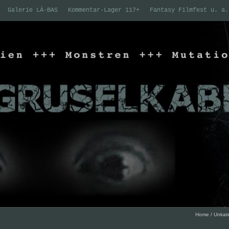
Galerie LÀ-BAS
Kommentar-Lager 117+
Fantasy Filmfest u. a.
Home
/
Unkate